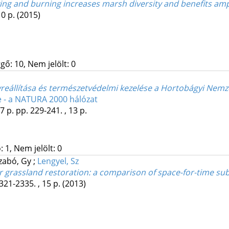
ng and burning increases marsh diversity and benefits amp
10 p.
(2015)
gő: 10, Nem jelölt: 0
reállítása és természetvédelmi kezelése a Hortobágyi Nemz
e - a NATURA 2000 hálózat
7 p.
pp. 229-241. , 13 p.
 1, Nem jelölt: 0
zabó, Gy
;
Lengyel, Sz
r grassland restoration: a comparison of space-for-time s
321-2335. , 15 p.
(2013)