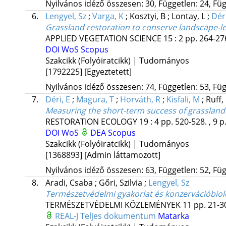
Nyilvános idéző összesen: 30, Független: 24, Füg
6.
Lengyel, Sz
;
Varga, K
;
Kosztyi, B
;
Lontay, L
;
Déri
Grassland restoration to conserve landscape-leve
APPLIED VEGETATION SCIENCE
15
:
2
pp. 264-276
DOI
WoS
Scopus
Szakcikk (Folyóiratcikk) | Tudományos
[1792225]
[Egyeztetett]
Nyilvános idéző összesen: 74, Független: 53, Füg
7.
Déri, E
;
Magura, T
;
Horváth, R
;
Kisfali, M
;
Ruff,
Measuring the short-term success of grassland re
RESTORATION ECOLOGY
19
:
4
pp. 520-528. , 9 p
DOI
WoS
DEA
Scopus
Szakcikk (Folyóiratcikk) | Tudományos
[1368893]
[Admin láttamozott]
Nyilvános idéző összesen: 63, Független: 52, Füg
8.
Aradi, Csaba
;
Gőri, Szilvia
;
Lengyel, Sz
Természetvédelmi gyakorlat és konzervációbiol
TERMÉSZETVÉDELMI KÖZLEMÉNYEK
11
pp. 21-30
REAL-J
Teljes dokumentum
Matarka