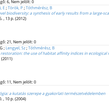
gő: 6, Nem jelölt: 0
, E
;
Török, P
;
Tóthmérész, B
l biodiversity: a synthesis of early results from a large-sca
. , 13 p.
(2012)
gő: 21, Nem jelölt: 0
 G
;
Lengyel, Sz
;
Tóthmérész, B
storation: the use of habitat affinity indices in ecological 
.
(2011)
gő: 11, Nem jelölt: 0
ógia: a kutatás szerepe a gyakorlati természetvédelemben
. , 10 p.
(2004)