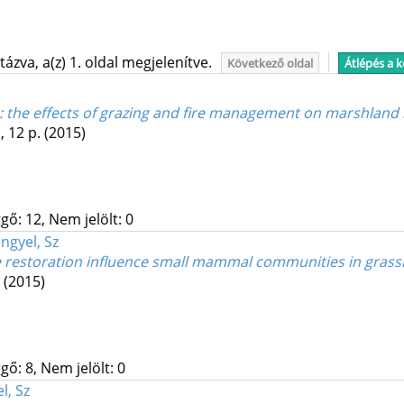
ázva, a(z) 1. oldal megjelenítve.
Következő oldal
Átlépés a 
 the effects of grazing and fire management on marshland 
, 12 p.
(2015)
gő: 12, Nem jelölt: 0
ngyel, Sz
 restoration influence small mammal communities in grass
.
(2015)
gő: 8, Nem jelölt: 0
l, Sz