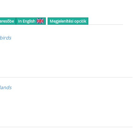
keresőbe
In English
Megjelenítési opciók
birds
lands