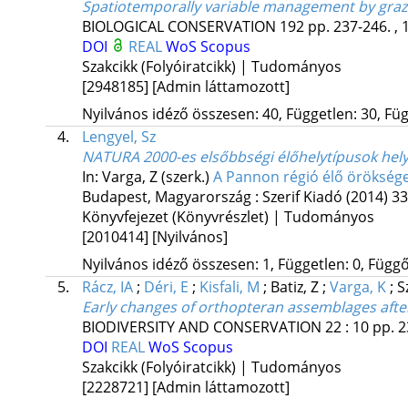
Spatiotemporally variable management by grazi
BIOLOGICAL CONSERVATION
192
pp. 237-246. , 
DOI
REAL
WoS
Scopus
Szakcikk (Folyóiratcikk) | Tudományos
[2948185]
[Admin láttamozott]
Nyilvános idéző összesen: 40, Független: 30, Füg
4.
Lengyel, Sz
NATURA 2000-es elsőbbségi élőhelytípusok hely
In: Varga, Z (szerk.)
A Pannon régió élő örökség
Budapest, Magyarország :
Szerif Kiadó
(2014)
33
Könyvfejezet (Könyvrészlet) | Tudományos
[2010414]
[Nyilvános]
Nyilvános idéző összesen: 1, Független: 0, Függő:
5.
Rácz, IA
;
Déri, E
;
Kisfali, M
;
Batiz, Z
;
Varga, K
;
S
Early changes of orthopteran assemblages afte
BIODIVERSITY AND CONSERVATION
22
:
10
pp. 2
DOI
REAL
WoS
Scopus
Szakcikk (Folyóiratcikk) | Tudományos
[2228721]
[Admin láttamozott]