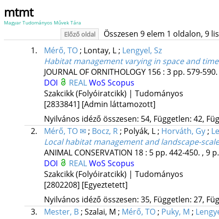
mtmt
Magyar Tudományos Művek Tára
Összesen 9 elem 1 oldalon, 9 list
Előző oldal
1.
Mérő, TO
;
Lontay, L
;
Lengyel, Sz
Habitat management varying in space and time:
JOURNAL OF ORNITHOLOGY
156
:
3
pp. 579-590. 
DOI
REAL
WoS
Scopus
Szakcikk (Folyóiratcikk) | Tudományos
[2833841]
[Admin láttamozott]
Nyilvános idéző összesen: 54, Független: 42, Füg
2.
Mérő, TO ✉
;
Bocz, R
;
Polyák, L
;
Horváth, Gy
;
Le
Local habitat management and landscape-scale
ANIMAL CONSERVATION
18
:
5
pp. 442-450. , 9 p
DOI
REAL
WoS
Scopus
Szakcikk (Folyóiratcikk) | Tudományos
[2802208]
[Egyeztetett]
Nyilvános idéző összesen: 35, Független: 27, Füg
3.
Mester, B
;
Szalai, M
;
Mérő, TO
;
Puky, M
;
Lengye