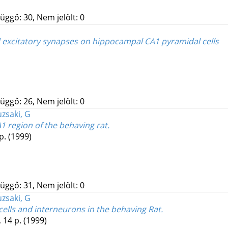
üggő: 30, Nem jelölt: 0
d excitatory synapses on hippocampal CA1 pyramidal cells
üggő: 26, Nem jelölt: 0
zsaki, G
1 region of the behaving rat.
 p.
(1999)
üggő: 31, Nem jelölt: 0
zsaki, G
ells and interneurons in the behaving Rat.
, 14 p.
(1999)