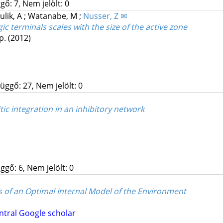
gő: 7, Nem jelölt: 0
ulik, A
;
Watanabe, M
;
Nusser, Z ✉
c terminals scales with the size of the active zone
 p.
(2012)
üggő: 27, Nem jelölt: 0
ic integration in an inhibitory network
ggő: 6, Nem jelölt: 0
s of an Optimal Internal Model of the Environment
ntral
Google scholar