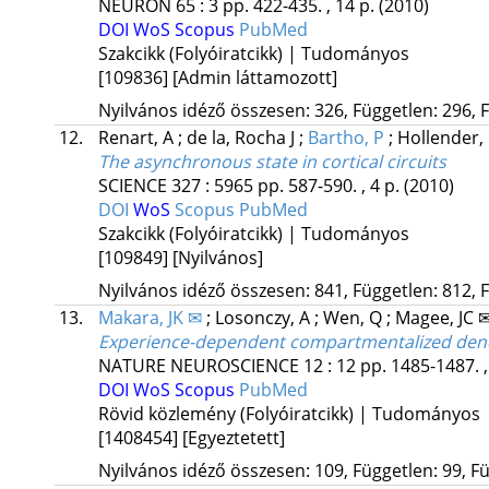
NEURON
65
:
3
pp. 422-435. , 14 p.
(2010)
DOI
WoS
Scopus
PubMed
Szakcikk (Folyóiratcikk) | Tudományos
[109836]
[Admin láttamozott]
Nyilvános idéző összesen: 326, Független: 296, F
12.
Renart, A
;
de la, Rocha J
;
Bartho, P
;
Hollender,
The asynchronous state in cortical circuits
SCIENCE
327
:
5965
pp. 587-590. , 4 p.
(2010)
DOI
WoS
Scopus
PubMed
Szakcikk (Folyóiratcikk) | Tudományos
[109849]
[Nyilvános]
Nyilvános idéző összesen: 841, Független: 812, F
13.
Makara, JK ✉
;
Losonczy, A
;
Wen, Q
;
Magee, JC 
Experience-dependent compartmentalized dendri
NATURE NEUROSCIENCE
12
:
12
pp. 1485-1487. ,
DOI
WoS
Scopus
PubMed
Rövid közlemény (Folyóiratcikk) | Tudományos
[1408454]
[Egyeztetett]
Nyilvános idéző összesen: 109, Független: 99, Fü