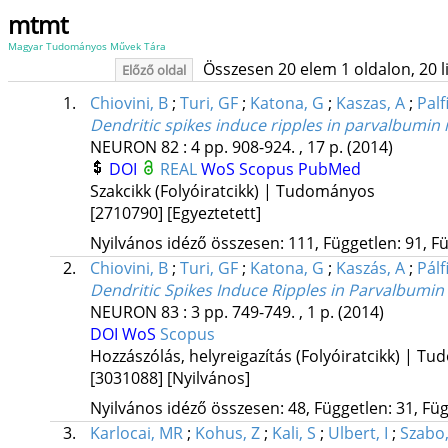
mtmt
Magyar Tudományos Művek Tára
Összesen 20 elem 1 oldalon, 20 lis
Előző oldal
1.
Chiovini, B
;
Turi, GF
;
Katona, G
;
Kaszas, A
;
Palf
Dendritic spikes induce ripples in parvalbumi
NEURON
82
:
4
pp. 908-924. , 17 p.
(2014)
DOI
REAL
WoS
Scopus
PubMed
Szakcikk (Folyóiratcikk) | Tudományos
[2710790]
[Egyeztetett]
Nyilvános idéző összesen: 111, Független: 91, Fü
2.
Chiovini, B
;
Turi, GF
;
Katona, G
;
Kaszás, A
;
Pálf
Dendritic Spikes Induce Ripples in Parvalbumi
NEURON
83
:
3
pp. 749-749. , 1 p.
(2014)
DOI
WoS
Scopus
Hozzászólás, helyreigazítás (Folyóiratcikk) | T
[3031088]
[Nyilvános]
Nyilvános idéző összesen: 48, Független: 31, Füg
3.
Karlocai, MR
;
Kohus, Z
;
Kali, S
;
Ulbert, I
;
Szabo