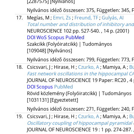
[2287575]
[Nyilvános]
Nyilvános idéző összesen: 375, Független: 345, F
17.
Megías, M
;
Emri, Zs
;
Freund, TF
;
Gulyás, AI
Total number and distribution of inhibitory an
NEUROSCIENCE
102
pp. 527-540. , 14 p.
(2001)
DOI
WoS
Scopus
PubMed
Szakcikk (Folyóiratcikk) | Tudományos
[109048]
[Nyilvános]
Nyilvános idéző összesen: 799, Független: 773, F
18.
Csicsvari, J
;
Hirase, H
;
Czurko, A
;
Mamiya, A
;
Bu
Fast network oscillations in the hippocampal CA
JOURNAL OF NEUROSCIENCE
19
Paper: RC20 , 4
DOI
Scopus
PubMed
Rövid közlemény (Folyóiratcikk) | Tudományos
[1031131]
[Egyeztetett]
Nyilvános idéző összesen: 271, Független: 240, F
19.
Csicsvari, J
;
Hirase, H
;
Czurko, A
;
Mamiya, A
;
Bu
Oscillatory coupling of hippocampal pyramidal c
JOURNAL OF NEUROSCIENCE
19
:
1
pp. 274-287. 