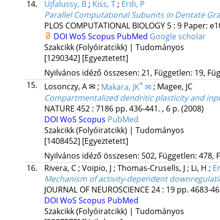
14.
Ujfalussy, B
;
Kiss, T
;
Erdi, P
Parallel Computational Subunits in Dentate Gran
PLOS COMPUTATIONAL BIOLOGY
5
:
9
Paper: e1
DOI
WoS
Scopus
PubMed
Google scholar
Szakcikk (Folyóiratcikk) | Tudományos
[1290342]
[Egyeztetett]
Nyilvános idéző összesen: 21, Független: 19, Füg
15.
*
Losonczy, A ✉
;
Makara, JK
✉
;
Magee, JC
Compartmentalized dendritic plasticity and inp
NATURE
452
:
7186
pp. 436-441. , 6 p.
(2008)
DOI
WoS
Scopus
PubMed
Szakcikk (Folyóiratcikk) | Tudományos
[1408452]
[Egyeztetett]
Nyilvános idéző összesen: 502, Független: 478, F
16.
Rivera, C
;
Voipio, J
;
Thomas-Crusells, J
;
Li, H
;
Em
Mechanism of activity-dependent downregulatio
JOURNAL OF NEUROSCIENCE
24
:
19
pp. 4683-469
DOI
WoS
Scopus
PubMed
Szakcikk (Folyóiratcikk) | Tudományos