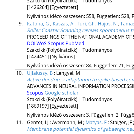
Szakcikk (Folyóiratcikk) | Tudományos
[1426264]
[Egyeztetett]
Nyilvános idéző összesen: 558, Független: 528, F
9.
Katona, G
;
Kaszas, A
;
Turi, GF
;
Hajos, N
;
Tamas
Roller Coaster Scanning reveals spontaneous tr
PROCEEDINGS OF THE NATIONAL ACADEMY OF S
DOI
WoS
Scopus
PubMed
Szakcikk (Folyóiratcikk) | Tudományos
[1424451]
[Nyilvános]
Nyilvános idéző összesen: 84, Független: 71, Füg
10.
Ujfalussy, B
;
Lengyel, M
Active dendrites: adaptation to spike-based c
ADVANCES IN NEURAL INFORMATION PROCESS
Scopus
Google scholar
Szakcikk (Folyóiratcikk) | Tudományos
[1869197]
[Egyeztetett]
Nyilvános idéző összesen: 3, Független: 2, Függő:
11.
Gentet, LJ
;
Avermann, M
;
Matyas, F
;
Staiger, JF
Membrane potential dynamics of gabaergic neur