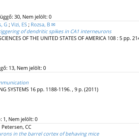
üggő: 30, Nem jelölt: 0
, G
;
Vizi, ES
;
Rozsa, B ✉
iggering of dendritic spikes in CA1 interneurons
CIENCES OF THE UNITED STATES OF AMERICA
108
:
5
pp. 21
gő: 13, Nem jelölt: 0
ommunication
ING SYSTEMS
16
pp. 1188-1196. , 9 p.
(2011)
 1, Nem jelölt: 0
;
Petersen, CC
ons in the barrel cortex of behaving mice