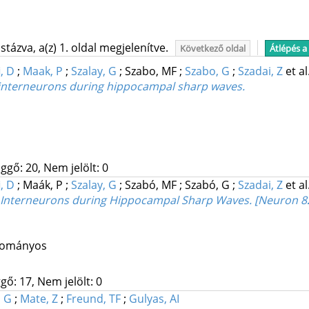
tázva, a(z) 1. oldal megjelenítve.
Következő oldal
Átlépés a
i, D
;
Maak, P
;
Szalay, G
;
Szabo, MF
;
Szabo, G
;
Szadai, Z
et al
n interneurons during hippocampal sharp waves.
ggő: 20, Nem jelölt: 0
i, D
;
Maák, P
;
Szalay, G
;
Szabó, MF
;
Szabó, G
;
Szadai, Z
et al
n Interneurons during Hippocampal Sharp Waves. [Neuron 82,
udományos
gő: 17, Nem jelölt: 0
, G
;
Mate, Z
;
Freund, TF
;
Gulyas, AI