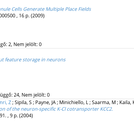
ule Cells Generate Multiple Place Fields
000500 , 16 p.
(2009)
gő: 2, Nem jelölt: 0
ut feature storage in neurons
üggő: 24, Nem jelölt: 0
ri, Z
;
Sipila, S
;
Payne, JA
;
Minichiello, L
;
Saarma, M
;
Kaila, 
n of the neuron-specific K-Cl cotransporter KCC2.
1. , 9 p.
(2004)