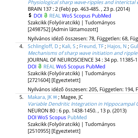
Physiological sharp wave-ripples and interictal e
BRAIN
137
:
2 (Feb)
pp. 463-485. , 23 p.
(2014)
DOI
REAL
WoS
Scopus
PubMed
Szakcikk (Folyóiratcikk) | Tudományos
[2498752]
[Admin láttamozott]
Nyilvános idéző összesen: 78, Független: 68, Füg
4.
Schlingloff, D
;
Kali, S
;
Freund, TF
;
Hajos, N
;
Gul
Mechanisms of sharp wave initiation and ripple
JOURNAL OF NEUROSCIENCE
34
:
34
pp. 11385-1
DOI
REAL
WoS
Scopus
PubMed
Szakcikk (Folyóiratcikk) | Tudományos
[2721604]
[Egyeztetett]
Nyilvános idéző összesen: 205, Független: 194, F
5.
Makara, JK ✉
;
Magee, JC
Variable Dendritic Integration in Hippocampal
NEURON
80
:
6
pp. 1438-1450. , 13 p.
(2013)
DOI
WoS
Scopus
PubMed
Szakcikk (Folyóiratcikk) | Tudományos
[2510955]
[Egyeztetett]