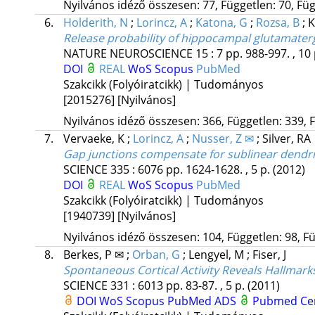
Nyilvános idéző összesen: 77, Független: 70, Füg
6.
Holderith, N
;
Lorincz, A
;
Katona, G
;
Rozsa, B
;
K
Release probability of hippocampal glutamatergi
NATURE NEUROSCIENCE
15
:
7
pp. 988-997. , 10
DOI
REAL
WoS
Scopus
PubMed
Szakcikk (Folyóiratcikk) | Tudományos
[2015276]
[Nyilvános]
Nyilvános idéző összesen: 366, Független: 339, F
7.
Vervaeke, K
;
Lorincz, A
;
Nusser, Z ✉
;
Silver, RA
Gap junctions compensate for sublinear dendrit
SCIENCE
335
:
6076
pp. 1624-1628. , 5 p.
(2012)
DOI
REAL
WoS
Scopus
PubMed
Szakcikk (Folyóiratcikk) | Tudományos
[1940739]
[Nyilvános]
Nyilvános idéző összesen: 104, Független: 98, Fü
8.
Berkes, P ✉
;
Orban, G
;
Lengyel, M
;
Fiser, J
Spontaneous Cortical Activity Reveals Hallmark
SCIENCE
331
:
6013
pp. 83-87. , 5 p.
(2011)
DOI
WoS
Scopus
PubMed
ADS
Pubmed Ce