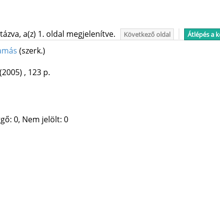
ázva, a(z) 1. oldal megjelenítve.
Következő oldal
Átlépés a 
Tamás
(szerk.)
(2005)
,
123 p.
gő: 0, Nem jelölt: 0