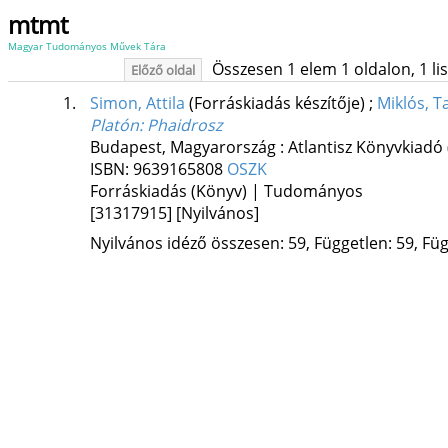
mtmt
Magyar Tudományos Művek Tára
Összesen 1 elem 1 oldalon, 1 list
Előző oldal
1.
Simon, Attila
(Forráskiadás készítője)
;
Miklós, 
Platón: Phaidrosz
Budapest, Magyarország :
Atlantisz Könyvkiadó
ISBN:
9639165808
OSZK
Forráskiadás (Könyv) | Tudományos
[31317915]
[Nyilvános]
Nyilvános idéző összesen: 59, Független: 59, Füg