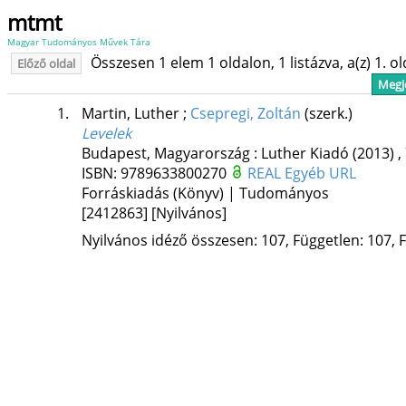
mtmt
Magyar Tudományos Művek Tára
Összesen 1 elem 1 oldalon, 1 listázva, a(z) 1. o
Előző oldal
Megje
1.
Martin, Luther
;
Csepregi, Zoltán
(szerk.)
Levelek
Budapest, Magyarország :
Luther Kiadó
(2013)
,
ISBN:
9789633800270
REAL
Egyéb URL
Forráskiadás (Könyv) | Tudományos
[2412863]
[Nyilvános]
Nyilvános idéző összesen: 107, Független: 107, F