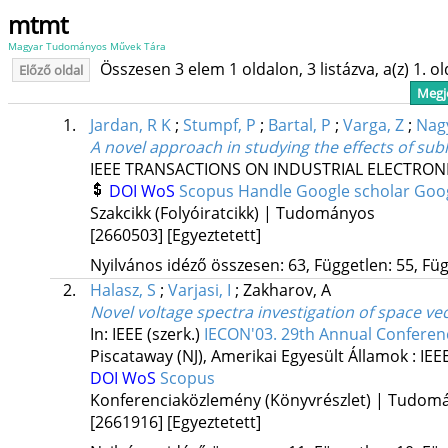
mtmt
Magyar Tudományos Művek Tára
Összesen 3 elem 1 oldalon, 3 listázva, a(z) 1. o
Előző oldal
Megje
1.
Jardan, R K
;
Stumpf, P
;
Bartal, P
;
Varga, Z
;
Nagy
A novel approach in studying the effects of s
IEEE TRANSACTIONS ON INDUSTRIAL ELECTRON
DOI
WoS
Scopus
Handle
Google scholar
Goog
Szakcikk (Folyóiratcikk) | Tudományos
[2660503]
[Egyeztetett]
Nyilvános idéző összesen: 63, Független: 55, Füg
2.
Halasz, S
;
Varjasi, I
;
Zakharov, A
Novel voltage spectra investigation of space v
In: IEEE (szerk.)
IECON'03. 29th Annual Conference
Piscataway (NJ), Amerikai Egyesült Államok :
IEE
DOI
WoS
Scopus
Konferenciaközlemény (Könyvrészlet) | Tudom
[2661916]
[Egyeztetett]