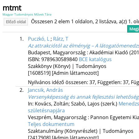
mtmt
Magyar Tudományos Művek Tára
Összesen 2 elem 1 oldalon, 2 listázva, a(z) 1. o
Előző oldal
Megje
1.
Puczkó, L
;
Rátz, T
Az attrakciótól az élményig – A látogatómenedz
Budapest, Magyarország :
Akadémiai Kiadó
(201
ISBN:
9789630589840
BCE katalógus
Szakkönyv (Könyv) | Tudományos
[1608519]
[Admin láttamozott]
Nyilvános idéző összesen: 37, Független: 37, Füg
2.
Jancsik, András
Versenyképesség és annak fejlesztési lehetőségei
In: Kovács, Zoltán; Szabó, Lajos (szerk.)
Menedzsm
születésnapjára
Veszprém, Magyarország :
Pannon Egyetemi Ki
Teljes dokumentum
Szaktanulmány (Könyvrészlet) | Tudományos
[2417908]
[Admin láttamozott]