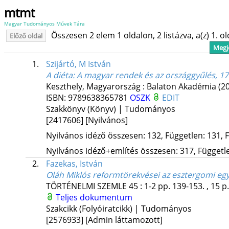
mtmt
Magyar Tudományos Művek Tára
Összesen 2 elem 1 oldalon, 2 listázva, a(z) 1. o
Előző oldal
Megje
1.
Szijártó, M István
A diéta
: A magyar rendek és az országgyűlés, 1
Keszthely, Magyarország :
Balaton Akadémia
(2
ISBN:
9789638365781
OSZK
EDIT
Szakkönyv (Könyv) | Tudományos
[2417606]
[Nyilvános]
Nyilvános idéző összesen: 132, Független: 131, F
Nyilvános idéző+említés összesen: 317, Független
2.
Fazekas, István
Oláh Miklós reformtörekvései az esztergomi e
TÖRTÉNELMI SZEMLE
45
:
1-2
pp. 139-153. , 15 p
Teljes dokumentum
Szakcikk (Folyóiratcikk) | Tudományos
[2576933]
[Admin láttamozott]