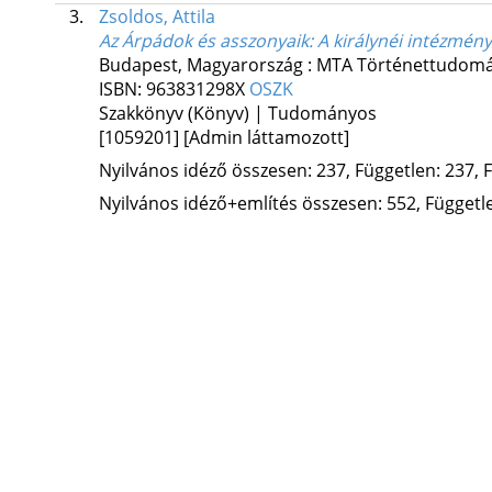
3.
Zsoldos, Attila
Az Árpádok és asszonyaik
: A királynéi intézmé
Budapest, Magyarország :
MTA Történettudomán
ISBN:
963831298X
OSZK
Szakkönyv (Könyv) | Tudományos
[1059201]
[Admin láttamozott]
Nyilvános idéző összesen: 237, Független: 237, F
Nyilvános idéző+említés összesen: 552, Független