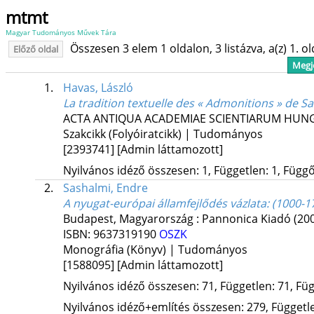
mtmt
Magyar Tudományos Művek Tára
Összesen 3 elem 1 oldalon, 3 listázva, a(z) 1. o
Előző oldal
Megje
1.
Havas, László
La tradition textuelle des « Admonitions » de S
ACTA ANTIQUA ACADEMIAE SCIENTIARUM HUN
Szakcikk (Folyóiratcikk) | Tudományos
[2393741]
[Admin láttamozott]
Nyilvános idéző összesen: 1, Független: 1, Függő:
2.
Sashalmi, Endre
A nyugat-európai államfejlődés vázlata
: (1000-1
Budapest, Magyarország :
Pannonica Kiadó
(20
ISBN:
9637319190
OSZK
Monográfia (Könyv) | Tudományos
[1588095]
[Admin láttamozott]
Nyilvános idéző összesen: 71, Független: 71, Füg
Nyilvános idéző+említés összesen: 279, Független