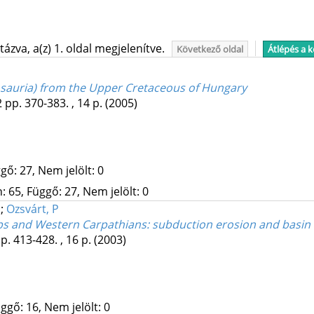
ázva, a(z) 1. oldal megjelenítve.
Következő oldal
Átlépés a 
sauria) from the Upper Cretaceous of Hungary
2
pp. 370-383. , 14 p.
(2005)
gő: 27, Nem jelölt: 0
 65, Függő: 27, Nem jelölt: 0
J
;
Ozsvárt, P
lps and Western Carpathians: subduction erosion and basin 
p. 413-428. , 16 p.
(2003)
ggő: 16, Nem jelölt: 0