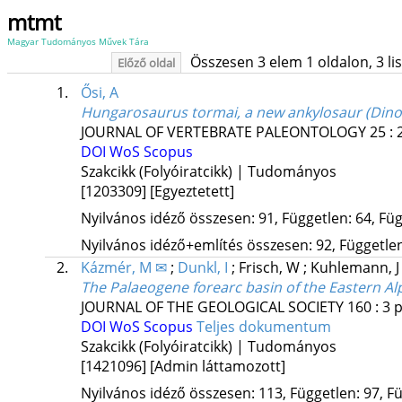
mtmt
Magyar Tudományos Művek Tára
Összesen 3 elem 1 oldalon, 3 list
Előző oldal
1.
Ősi, A
Hungarosaurus tormai, a new ankylosaur (Dino
JOURNAL OF VERTEBRATE PALEONTOLOGY
25
:
DOI
WoS
Scopus
Szakcikk (Folyóiratcikk) | Tudományos
[1203309]
[Egyeztetett]
Nyilvános idéző összesen: 91, Független: 64, Füg
Nyilvános idéző+említés összesen: 92, Független:
2.
Kázmér, M ✉
;
Dunkl, I
;
Frisch, W
;
Kuhlemann, 
The Palaeogene forearc basin of the Eastern A
JOURNAL OF THE GEOLOGICAL SOCIETY
160
:
3
p
DOI
WoS
Scopus
Teljes dokumentum
Szakcikk (Folyóiratcikk) | Tudományos
[1421096]
[Admin láttamozott]
Nyilvános idéző összesen: 113, Független: 97, Fü