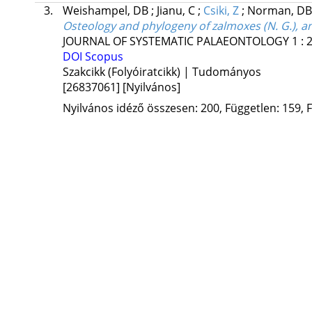
3.
Weishampel, DB
;
Jianu, C
;
Csiki, Z
;
Norman, DB
Osteology and phylogeny of zalmoxes (N. G.), 
JOURNAL OF SYSTEMATIC PALAEONTOLOGY
1
:
DOI
Scopus
Szakcikk (Folyóiratcikk) | Tudományos
[26837061]
[Nyilvános]
Nyilvános idéző összesen: 200, Független: 159, F