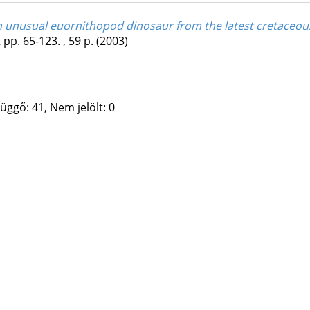
an unusual euornithopod dinosaur from the latest cretaceo
2
pp. 65-123. , 59 p.
(2003)
üggő: 41, Nem jelölt: 0