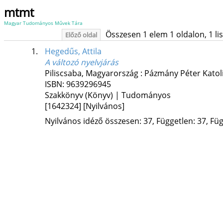
mtmt
Magyar Tudományos Művek Tára
Összesen 1 elem 1 oldalon, 1 list
Előző oldal
1.
Hegedűs, Attila
A változó nyelvjárás
Piliscsaba, Magyarország :
Pázmány Péter Katol
ISBN:
9639296945
Szakkönyv (Könyv) | Tudományos
[1642324]
[Nyilvános]
Nyilvános idéző összesen: 37, Független: 37, Füg