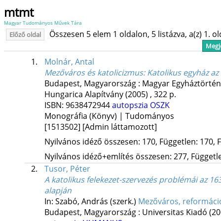
mtmt
Magyar Tudományos Művek Tára
Összesen 5 elem 1 oldalon, 5 listázva, a(z) 1. o
Előző oldal
Megje
1.
Molnár, Antal
Mezőváros és katolicizmus
: Katolikus egyház az
Budapest, Magyarország :
Magyar Egyháztörtén
Hungarica Alapítvány
(2005)
,
322 p.
ISBN:
9638472944
autopszia
OSZK
Monográfia (Könyv) | Tudományos
[1513502]
[Admin láttamozott]
Nyilvános idéző összesen: 170, Független: 170, F
Nyilvános idéző+említés összesen: 277, Független
2.
Tusor, Péter
A katolikus felekezet-szervezés problémái az 16
alapján
In: Szabó, András (szerk.)
Mezőváros, reformáció
Budapest, Magyarország :
Universitas Kiadó
(20