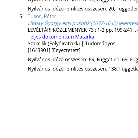
Nyilvános idéző+említés összesen: 20, Független:
5.
Tusor, Péter
Lippay György egri püspök (1637-1642) jelentése
LEVÉLTÁRI KÖZLEMÉNYEK
73
:
1-2
pp. 199-241. ,
Teljes dokumentum
Matarka
Szakcikk (Folyóiratcikk) | Tudományos
[1643901]
[Egyeztetett]
Nyilvános idéző összesen: 69, Független: 69, Füg
Nyilvános idéző+említés összesen: 138, Független