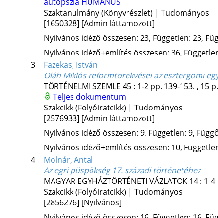
autopszia
HUMANUS
Szaktanulmány (Könyvrészlet) | Tudományos
[1650328]
[Admin láttamozott]
Nyilvános idéző összesen: 23, Független: 23, Füg
Nyilvános idéző+említés összesen: 36, Független:
3.
Fazekas, István
Oláh Miklós reformtörekvései az esztergomi e
TÖRTÉNELMI SZEMLE
45
:
1-2
pp. 139-153. , 15 p
Teljes dokumentum
Szakcikk (Folyóiratcikk) | Tudományos
[2576933]
[Admin láttamozott]
Nyilvános idéző összesen: 9, Független: 9, Függő:
Nyilvános idéző+említés összesen: 10, Független:
4.
Molnár, Antal
Az egri püspökség 17. századi történetéhez
MAGYAR EGYHÁZTÖRTÉNETI VÁZLATOK
14
:
1-4
Szakcikk (Folyóiratcikk) | Tudományos
[2856276]
[Nyilvános]
Nyilvános idéző összesen: 16, Független: 16, Füg