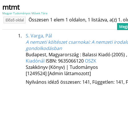
mtmt
Magyar Tudományos Művek Tára
Összesen 1 elem 1 oldalon, 1 listázva, a(z) 1. o
Előző oldal
Megje
1.
S. Varga, Pál
A nemzeti költészet csarnokai
: A nemzeti iroda
gondolkodásban
Budapest, Magyarország :
Balassi Kiadó
(2005)
Kiadónál
ISBN:
9635066120
OSZK
Szakkönyv (Könyv) | Tudományos
[1249524]
[Admin láttamozott]
Nyilvános idéző összesen: 141, Független: 141, F