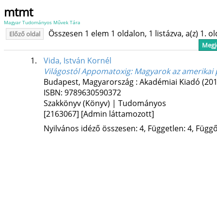
mtmt
Magyar Tudományos Művek Tára
Összesen 1 elem 1 oldalon, 1 listázva, a(z) 1. o
Előző oldal
Megje
1.
Vida, István Kornél
Világostól Appomatoxig: Magyarok az amerikai
Budapest, Magyarország :
Akadémiai Kiadó
(201
ISBN:
9789630590372
Szakkönyv (Könyv) | Tudományos
[2163067]
[Admin láttamozott]
Nyilvános idéző összesen: 4, Független: 4, Függő: