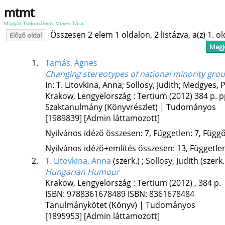
mtmt
Magyar Tudományos Művek Tára
Összesen 2 elem 1 oldalon, 2 listázva, a(z) 1. o
Előző oldal
Megje
1.
Tamás, Ágnes
Changing stereotypes of national minority gro
In: T. Litovkina, Anna; Sollosy, Judith; Medgyes,
Krakow, Lengyelország :
Tertium
(2012)
384 p.
p
Szaktanulmány (Könyvrészlet) | Tudományos
[1989839]
[Admin láttamozott]
Nyilvános idéző összesen: 7, Független: 7, Függő:
Nyilvános idéző+említés összesen: 13, Független:
2.
T. Litovkina, Anna
(szerk.)
;
Sollosy, Judith
(szerk
Hungarian Humour
Krakow, Lengyelország :
Tertium
(2012)
,
384 p.
ISBN:
9788361678489
ISBN:
8361678484
Tanulmánykötet (Könyv) | Tudományos
[1895953]
[Admin láttamozott]