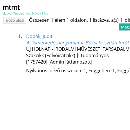
mtmt
Magyar Tudományos Művek Tára
Összesen 1 elem 1 oldalon, 1 listázva, a(z) 1. o
Előző oldal
Megje
1.
Dobák, Judit
Az ismerkedés lenyomatai
: Bócsi Krisztián fotóki
ÚJ HOLNAP - IRODALMI MŰVÉSZETI TÁRSADALM
Szakcikk (Folyóiratcikk) | Tudományos
[1757420]
[Admin láttamozott]
Nyilvános idéző összesen: 1, Független: 1, Függő: