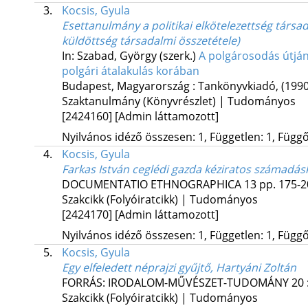
3.
Kocsis, Gyula
Esettanulmány a politikai elkötelezettség társa
küldöttség társadalmi összetétele)
In: Szabad, György (szerk.)
A polgárosodás útjá
polgári átalakulás korában
Budapest, Magyarország :
Tankönyvkiadó
,
(1990
Szaktanulmány (Könyvrészlet) | Tudományos
[2424160]
[Admin láttamozott]
Nyilvános idéző összesen: 1, Független: 1, Függő:
4.
Kocsis, Gyula
Farkas István ceglédi gazda kéziratos számadá
DOCUMENTATIO ETHNOGRAPHICA
13
pp. 175-2
Szakcikk (Folyóiratcikk) | Tudományos
[2424170]
[Admin láttamozott]
Nyilvános idéző összesen: 1, Független: 1, Függő:
5.
Kocsis, Gyula
Egy elfeledett néprajzi gyűjtő, Hartyáni Zoltán
FORRÁS: IRODALOM-MŰVÉSZET-TUDOMÁNY
20
Szakcikk (Folyóiratcikk) | Tudományos