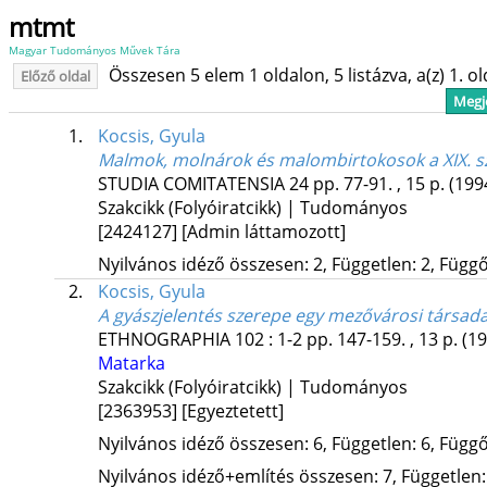
mtmt
Magyar Tudományos Művek Tára
Összesen 5 elem 1 oldalon, 5 listázva, a(z) 1. o
Előző oldal
Megje
1.
Kocsis, Gyula
Malmok, molnárok és malombirtokosok a XIX. 
STUDIA COMITATENSIA
24
pp. 77-91. , 15 p.
(199
Szakcikk (Folyóiratcikk) | Tudományos
[2424127]
[Admin láttamozott]
Nyilvános idéző összesen: 2, Független: 2, Függő:
2.
Kocsis, Gyula
A gyászjelentés szerepe egy mezővárosi társad
ETHNOGRAPHIA
102
:
1-2
pp. 147-159. , 13 p.
(19
Matarka
Szakcikk (Folyóiratcikk) | Tudományos
[2363953]
[Egyeztetett]
Nyilvános idéző összesen: 6, Független: 6, Függő:
Nyilvános idéző+említés összesen: 7, Független: 