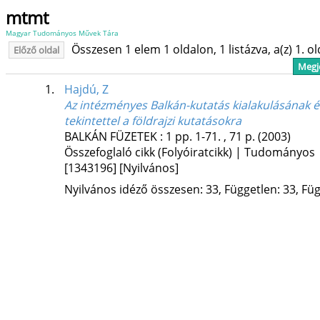
mtmt
Magyar Tudományos Művek Tára
Összesen 1 elem 1 oldalon, 1 listázva, a(z) 1. o
Előző oldal
Megje
1.
Hajdú, Z
Az intézményes Balkán-kutatás kialakulásának 
tekintettel a földrajzi kutatásokra
BALKÁN FÜZETEK
:
1
pp. 1-71. , 71 p.
(2003)
Összefoglaló cikk (Folyóiratcikk) | Tudományos
[1343196]
[Nyilvános]
Nyilvános idéző összesen: 33, Független: 33, Füg