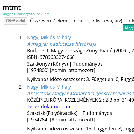
mtmt
Magyar Tudományos Művek Tára
Összesen 7 elem 1 oldalon, 7 listázva, a(z) 1. o
Előző oldal
Megje
1.
Nagy, Miklós Mihály
A magyar hadiutazás históriája
Budapest, Magyarország :
Zrínyi Kiadó
(2009)
,
2
ISBN:
9789633274668
Szakkönyv (Könyv) | Tudományos
[1974800]
[Admin láttamozott]
Nyilvános idéző összesen: 3, Független: 0, Függő:
2.
Nagy, Miklós Mihály
Az Osztrák-Magyar Monarchia geostratégiai és k
KÖZÉP-EURÓPAI KÖZLEMÉNYEK
2
:
2-3
pp. 31-40
Teljes dokumentum
Szakcikk (Folyóiratcikk) | Tudományos
[1974764]
[Admin láttamozott]
Nyilvános idéző összesen: 13, Független: 8, Függő