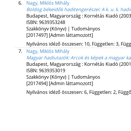
6.
Nagy, Miklós Mihály
Boldog békeidők haditengerészei
: A k. u. k. ha
Budapest, Magyarország :
Kornétás Kiadó
(2003
ISBN:
9639353248
Szakkönyv (Könyv) | Tudományos
[2017497]
[Admin láttamozott]
Nyilvános idéző összesen: 10, Független: 3, Függő
7.
Nagy, Miklós Mihály
Magyar hadiutazók
: Arcok és képek a magyar k
Budapest, Magyarország :
Kornétás Kiadó
(2001
ISBN:
9639353019
Szakkönyv (Könyv) | Tudományos
[2017494]
[Admin láttamozott]
Nyilvános idéző összesen: 6, Független: 2, Függő: