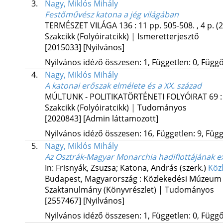
3.
Nagy, Miklós Mihály
Festőművész katona a jég világában
TERMÉSZET VILÁGA
136
:
11
pp. 505-508. , 4 p.
(
Szakcikk (Folyóiratcikk) | Ismeretterjesztő
[2015033]
[Nyilvános]
Nyilvános idéző összesen: 1, Független: 0, Függő:
4.
Nagy, Miklós Mihály
A katonai erőszak elmélete és a XX. század
MÚLTUNK - POLITIKATÖRTÉNETI FOLYÓIRAT
69
Szakcikk (Folyóiratcikk) | Tudományos
[2020843]
[Admin láttamozott]
Nyilvános idéző összesen: 16, Független: 9, Függő
5.
Nagy, Miklós Mihály
Az Osztrák-Magyar Monarchia hadiflottájának e
In: Frisnyák, Zsuzsa; Katona, András (szerk.)
Köz
Budapest, Magyarország :
Közlekedési Múzeum
Szaktanulmány (Könyvrészlet) | Tudományos
[2557467]
[Nyilvános]
Nyilvános idéző összesen: 1, Független: 0, Függő: