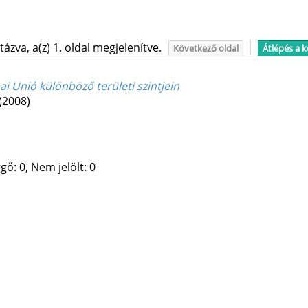
ázva, a(z) 1. oldal megjelenítve.
Következő oldal
Átlépés a 
i Unió különböző területi szintjein
(2008)
gő: 0, Nem jelölt: 0