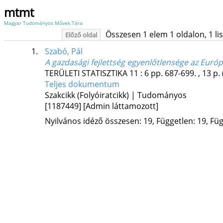
mtmt
Magyar Tudományos Művek Tára
Összesen 1 elem 1 oldalon, 1 list
Előző oldal
1.
Szabó, Pál
A gazdasági fejlettség egyenlőtlensége az Európa
TERÜLETI STATISZTIKA
11
:
6
pp. 687-699. , 13 p.
Teljes dokumentum
Szakcikk (Folyóiratcikk) | Tudományos
[1187449]
[Admin láttamozott]
Nyilvános idéző összesen: 19, Független: 19, Füg