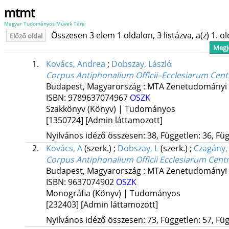
mtmt
Magyar Tudományos Művek Tára
Összesen 3 elem 1 oldalon, 3 listázva, a(z) 1. o
Előző oldal
Megje
1.
Kovács, Andrea
;
Dobszay, László
Corpus Antiphonalium Officii–Ecclesiarum Cent
Budapest, Magyarország :
MTA Zenetudományi 
ISBN:
9789637074967
OSZK
Szakkönyv (Könyv) | Tudományos
[1350724]
[Admin láttamozott]
Nyilvános idéző összesen: 38, Független: 36, Füg
2.
Kovács, A
(szerk.)
;
Dobszay, L
(szerk.)
;
Czagány,
Corpus Antiphonalium Officii Ecclesiarum Centr
Budapest, Magyarország :
MTA Zenetudományi 
ISBN:
9637074902
OSZK
Monográfia (Könyv) | Tudományos
[232403]
[Admin láttamozott]
Nyilvános idéző összesen: 73, Független: 57, Füg