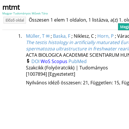
mtmt
Magyar Tudományos Művek Tára
Összesen 1 elem 1 oldalon, 1 listázva, a(z) 1. o
Előző oldal
Megje
1.
Müller, T ✉
;
Baska, F
;
Niklesz, C
;
Horn, P
;
Várad
The testis histology in artificially maturated Eu
spermatozoa ultrastructure in freshwater rear
ACTA BIOLOGICA ACADEMIAE SCIENTIARUM HU
DOI
WoS
Scopus
PubMed
Szakcikk (Folyóiratcikk) | Tudományos
[1007894]
[Egyeztetett]
Nyilvános idéző összesen: 21, Független: 15, Füg