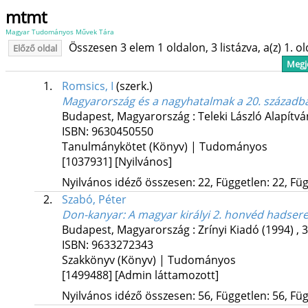
mtmt
Magyar Tudományos Művek Tára
Összesen 3 elem 1 oldalon, 3 listázva, a(z) 1. o
Előző oldal
Megje
1.
Romsics, I
(szerk.)
Magyarország és a nagyhatalmak a 20. századb
Budapest, Magyarország :
Teleki László Alapítv
ISBN:
9630450550
Tanulmánykötet (Könyv) | Tudományos
[1037931]
[Nyilvános]
Nyilvános idéző összesen: 22, Független: 22, Füg
2.
Szabó, Péter
Don-kanyar
: A magyar királyi 2. honvéd hadser
Budapest, Magyarország :
Zrínyi Kiadó
(1994)
,
3
ISBN:
9633272343
Szakkönyv (Könyv) | Tudományos
[1499488]
[Admin láttamozott]
Nyilvános idéző összesen: 56, Független: 56, Füg