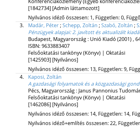
Konferenciaközlemény (Egyéb konferenciaköz
[1842734]
[Admin láttamozott]
Nyilvános idéző összesen: 1, Független: 0, Függő:
3.
Madár, Péter
;
Schepp, Zoltán
;
Szabó, Zoltán
;
S
Pénzügyek alapjai: 2. javított és aktualizált kiadá
Budapest, Magyarország :
Unió Kiadó
(2001)
,
64
ISBN:
9633883407
Felsőoktatási tankönyv (Könyv) | Oktatási
[1425903]
[Nyilvános]
Nyilvános idéző összesen: 13, Független: 9, Függő
4.
Kaposi, Zoltán
A gazdasági folyamatok és a közgazdasági gond
Pécs, Magyarország :
Janus Pannonius Tudomá
Felsőoktatási tankönyv (Könyv) | Oktatási
[1462086]
[Nyilvános]
Nyilvános idéző összesen: 14, Független: 14, Füg
Nyilvános idéző+említés összesen: 22, Független: