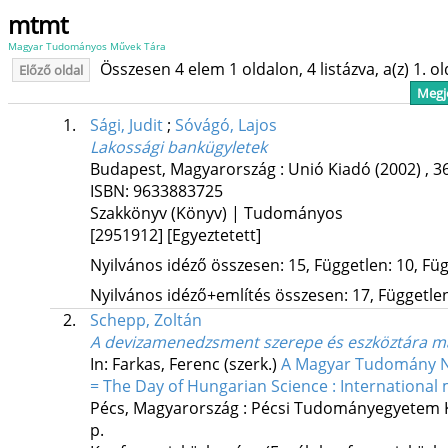
mtmt
Magyar Tudományos Művek Tára
Összesen 4 elem 1 oldalon, 4 listázva, a(z) 1. o
Előző oldal
Megje
1.
Sági, Judit
;
Sóvágó, Lajos
Lakossági bankügyletek
Budapest, Magyarország :
Unió Kiadó
(2002)
,
36
ISBN:
9633883725
Szakkönyv (Könyv) | Tudományos
[2951912]
[Egyeztetett]
Nyilvános idéző összesen: 15, Független: 10, Füg
Nyilvános idéző+említés összesen: 17, Független:
2.
Schepp, Zoltán
A devizamenedzsment szerepe és eszköztára 
In: Farkas, Ferenc (szerk.)
A Magyar Tudomány Na
= The Day of Hungarian Science : Internation
Pécs, Magyarország :
Pécsi Tudományegyetem K
p.