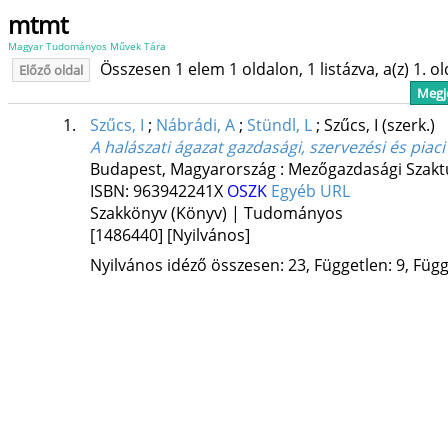
mtmt
Magyar Tudományos Művek Tára
Összesen 1 elem 1 oldalon, 1 listázva, a(z) 1. o
Előző oldal
Megje
1.
Szűcs, I
;
Nábrádi, A
;
Stündl, L
;
Szűcs, I
(szerk.)
A halászati ágazat gazdasági, szervezési és piaci
Budapest, Magyarország :
Mezőgazdasági Szakt
ISBN:
963942241X
OSZK
Egyéb URL
Szakkönyv (Könyv) | Tudományos
[1486440]
[Nyilvános]
Nyilvános idéző összesen: 23, Független: 9, Függ