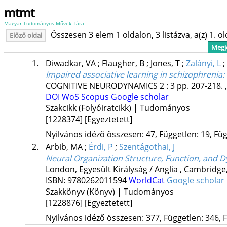
mtmt
Magyar Tudományos Művek Tára
Összesen 3 elem 1 oldalon, 3 listázva, a(z) 1. o
Előző oldal
Megje
1.
Diwadkar, VA
;
Flaugher, B
;
Jones, T
;
Zalányi, L
;
Impaired associative learning in schizophrenia
COGNITIVE NEURODYNAMICS
2
:
3
pp. 207-218. 
DOI
WoS
Scopus
Google scholar
Szakcikk (Folyóiratcikk) | Tudományos
[1228374]
[Egyeztetett]
Nyilvános idéző összesen: 47, Független: 19, Füg
2.
Arbib, MA
;
Érdi, P
;
Szentágothai, J
Neural Organization Structure, Function, and 
London, Egyesült Királyság / Anglia ,
Cambridge,
ISBN:
9780262011594
WorldCat
Google scholar
Szakkönyv (Könyv) | Tudományos
[1228876]
[Egyeztetett]
Nyilvános idéző összesen: 377, Független: 346, F