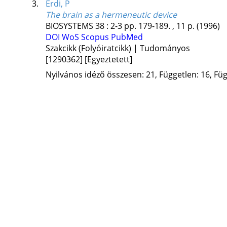
3.
Erdi, P
The brain as a hermeneutic device
BIOSYSTEMS
38
:
2-3
pp. 179-189. , 11 p.
(1996)
DOI
WoS
Scopus
PubMed
Szakcikk (Folyóiratcikk) | Tudományos
[1290362]
[Egyeztetett]
Nyilvános idéző összesen: 21, Független: 16, Füg