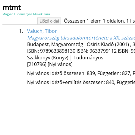
mtmt
Magyar Tudományos Művek Tára
Összesen 1 elem 1 oldalon, 1 list
Előző oldal
1.
Valuch, Tibor
Magyarország társadalomtörténete a XX. száza
Budapest, Magyarország :
Osiris Kiadó
(2001)
,
3
ISBN:
9789633898130
ISBN:
9633799112
ISBN:
9
Szakkönyv (Könyv) | Tudományos
[210796]
[Nyilvános]
Nyilvános idéző összesen: 839, Független: 827, F
Nyilvános idéző+említés összesen: 840, Független