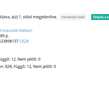
ázva, a(z) 1. oldal megjelenítve.
Következő oldal
Átlépés a 
d második felében
89 p.
633898137
OSZK
üggő: 12, Nem jelölt: 0
: 828, Függő: 12, Nem jelölt: 0