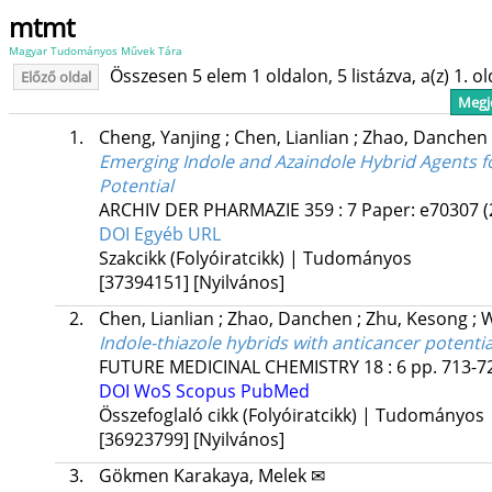
mtmt
Magyar Tudományos Művek Tára
Összesen 5 elem 1 oldalon, 5 listázva, a(z) 1. o
Előző oldal
Megje
1.
Cheng, Yanjing
;
Chen, Lianlian
;
Zhao, Danchen
Emerging Indole and Azaindole Hybrid Agents 
Potential
ARCHIV DER PHARMAZIE
359
:
7
Paper: e70307
(
DOI
Egyéb URL
Szakcikk (Folyóiratcikk) | Tudományos
[37394151]
[Nyilvános]
2.
Chen, Lianlian
;
Zhao, Danchen
;
Zhu, Kesong
;
W
Indole-thiazole hybrids with anticancer potentia
FUTURE MEDICINAL CHEMISTRY
18
:
6
pp. 713-72
DOI
WoS
Scopus
PubMed
Összefoglaló cikk (Folyóiratcikk) | Tudományos
[36923799]
[Nyilvános]
3.
Gökmen Karakaya, Melek ✉