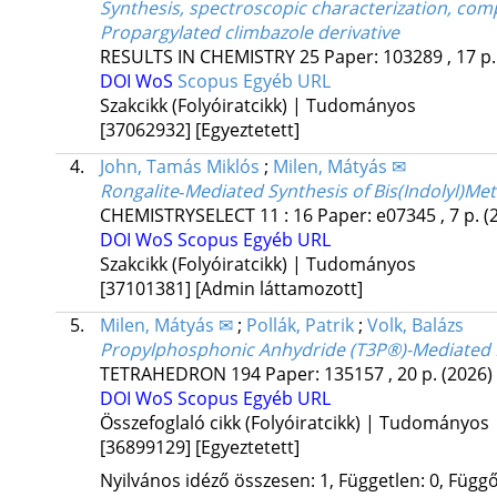
Synthesis, spectroscopic characterization, compu
Propargylated climbazole derivative
RESULTS IN CHEMISTRY
25
Paper: 103289 , 17 p
DOI
WoS
Scopus
Egyéb URL
Szakcikk (Folyóiratcikk) | Tudományos
[37062932]
[Egyeztetett]
4.
John, Tamás Miklós
;
Milen, Mátyás ✉
Rongalite‐Mediated Synthesis of Bis(Indolyl)Me
CHEMISTRYSELECT
11
:
16
Paper: e07345 , 7 p.
(
DOI
WoS
Scopus
Egyéb URL
Szakcikk (Folyóiratcikk) | Tudományos
[37101381]
[Admin láttamozott]
5.
Milen, Mátyás ✉
;
Pollák, Patrik
;
Volk, Balázs
Propylphosphonic Anhydride (T3P®)-Mediated
TETRAHEDRON
194
Paper: 135157 , 20 p.
(2026)
DOI
WoS
Scopus
Egyéb URL
Összefoglaló cikk (Folyóiratcikk) | Tudományos
[36899129]
[Egyeztetett]
Nyilvános idéző összesen: 1, Független: 0, Függő: