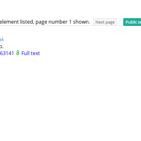
 element listed, page number 1 shown.
Next page
Public s
ak
p.
963141
Full text