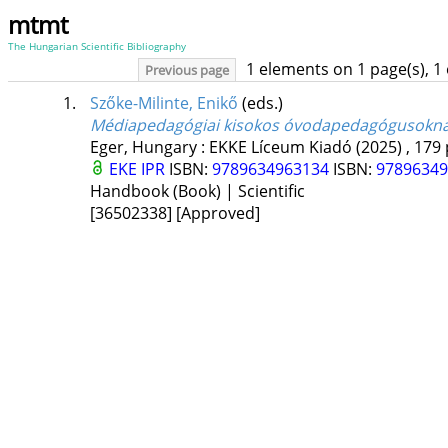
mtmt
The Hungarian Scientific Bibliography
1 elements on 1 page(s), 1
Previous page
1.
Szőke-Milinte, Enikő
(eds.)
Médiapedagógiai kisokos óvodapedagógusokn
Eger, Hungary :
EKKE Líceum Kiadó
(2025)
,
179 
EKE IPR
ISBN:
9789634963134
ISBN:
9789634
Handbook (Book) | Scientific
[36502338]
[Approved]