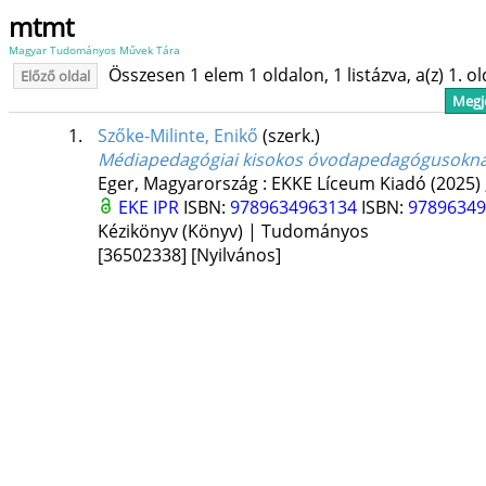
mtmt
Magyar Tudományos Művek Tára
Összesen 1 elem 1 oldalon, 1 listázva, a(z) 1. o
Előző oldal
Megje
1.
Szőke-Milinte, Enikő
(szerk.)
Médiapedagógiai kisokos óvodapedagógusokn
Eger, Magyarország :
EKKE Líceum Kiadó
(2025)
EKE IPR
ISBN:
9789634963134
ISBN:
9789634
Kézikönyv (Könyv) | Tudományos
[36502338]
[Nyilvános]