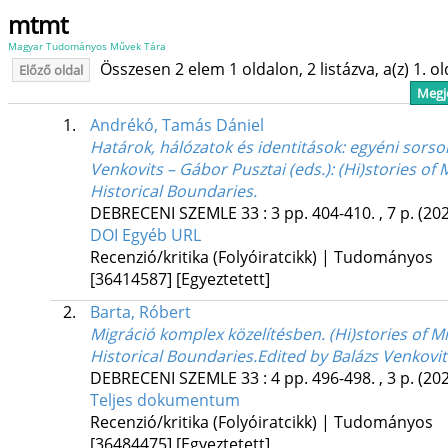
mtmt
Magyar Tudományos Művek Tára
Összesen 2 elem 1 oldalon, 2 listázva, a(z) 1. o
Előző oldal
Megje
1.
Andrékó, Tamás Dániel
Határok, hálózatok és identitások: egyéni sorso
Venkovits – Gábor Pusztai (eds.): (Hi)stories of M
Historical Boundaries.
DEBRECENI SZEMLE
33
:
3
pp. 404-410. , 7 p.
(20
DOI
Egyéb URL
Recenzió/kritika (Folyóiratcikk) | Tudományos
[36414587]
[Egyeztetett]
2.
Barta, Róbert
Migráció komplex közelítésben. (Hi)stories of Mig
Historical Boundaries.Edited by Balázs Venkovi
DEBRECENI SZEMLE
33
:
4
pp. 496-498. , 3 p.
(20
Teljes dokumentum
Recenzió/kritika (Folyóiratcikk) | Tudományos
[36484475]
[Egyeztetett]