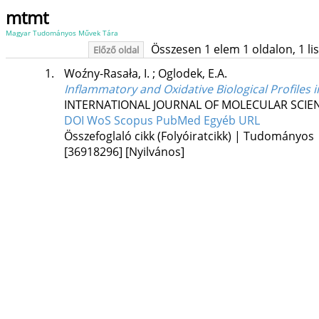
mtmt
Magyar Tudományos Művek Tára
Összesen 1 elem 1 oldalon, 1 list
Előző oldal
1.
Woźny-Rasała, I.
;
Oglodek, E.A.
Inflammatory and Oxidative Biological Profiles
INTERNATIONAL JOURNAL OF MOLECULAR SCIE
DOI
WoS
Scopus
PubMed
Egyéb URL
Összefoglaló cikk (Folyóiratcikk) | Tudományos
[36918296]
[Nyilvános]