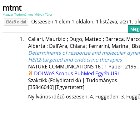
mtmt
Magyar Tudományos Művek Tára
Összesen 1 elem 1 oldalon, 1 listázva, a(z) 1. o
Előző oldal
Megje
1.
Callari, Maurizio
;
Dugo, Matteo
;
Barreca, Marc
Alberta
;
Dall’Ara, Chiara
;
Ferrarini, Marina
;
Bis
Determinants of response and molecular dynam
HER2-targeted and endocrine therapies
NATURE COMMUNICATIONS
16
:
1
Paper: 2195 ,
DOI
WoS
Scopus
PubMed
Egyéb URL
Szakcikk (Folyóiratcikk) | Tudományos
[35846040]
[Egyeztetett]
Nyilvános idéző összesen: 4, Független: 3, Függő: