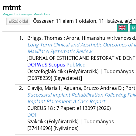
mtmt
Magyar Tudományos Művek Tára
Összesen 11 elem 1 oldalon, 11 listázva, a(z) 1
Előző oldal
Me
1.
Briggs, Thomas
;
Arora, Himanshu ✉
;
Ivanovski
Long Term Clinical and Aesthetic Outcomes of I
Maxilla: A Systematic Review
JOURNAL OF ESTHETIC AND RESTORATIVE DENT
DOI
WoS
Scopus
PubMed
Összefoglaló cikk (Folyóiratcikk) | Tudományos
[36878239]
[Egyeztetett]
2.
Clavijo, Maria I
;
Aguana, Bruzzo Andrea D
;
Porti
Successful Implant Rehabilitation Following Fa
Implant Placement: A Case Report
CUREUS
18
:
7
Paper: e113097
(2026)
DOI
Szakcikk (Folyóiratcikk) | Tudományos
[37414696]
[Nyilvános]