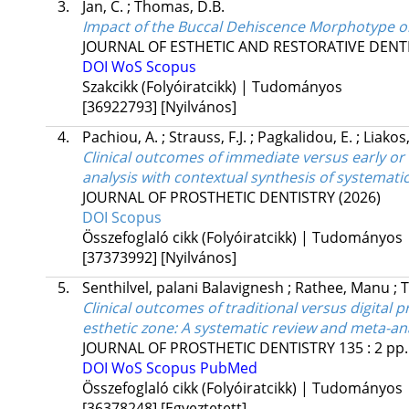
3.
Jan, C.
;
Thomas, D.B.
Impact of the Buccal Dehiscence Morphotype o
JOURNAL OF ESTHETIC AND RESTORATIVE DENT
DOI
WoS
Scopus
Szakcikk (Folyóiratcikk) | Tudományos
[36922793]
[Nyilvános]
4.
Pachiou, A.
;
Strauss, F.J.
;
Pagkalidou, E.
;
Liakos
Clinical outcomes of immediate versus early or 
analysis with contextual synthesis of systemati
JOURNAL OF PROSTHETIC DENTISTRY
(2026)
DOI
Scopus
Összefoglaló cikk (Folyóiratcikk) | Tudományos
[37373992]
[Nyilvános]
5.
Senthilvel, palani Balavignesh
;
Rathee, Manu
;
T
Clinical outcomes of traditional versus digital 
esthetic zone: A systematic review and meta-an
JOURNAL OF PROSTHETIC DENTISTRY
135
:
2
pp.
DOI
WoS
Scopus
PubMed
Összefoglaló cikk (Folyóiratcikk) | Tudományos
[36378248]
[Egyeztetett]