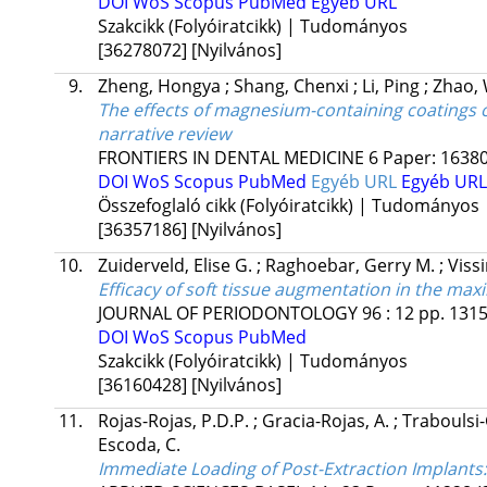
DOI
WoS
Scopus
PubMed
Egyéb URL
Szakcikk (Folyóiratcikk) | Tudományos
[36278072]
[Nyilvános]
9.
Zheng, Hongya
;
Shang, Chenxi
;
Li, Ping
;
Zhao,
The effects of magnesium-containing coatings o
narrative review
FRONTIERS IN DENTAL MEDICINE
6
Paper: 1638
DOI
WoS
Scopus
PubMed
Egyéb URL
Egyéb URL
Összefoglaló cikk (Folyóiratcikk) | Tudományos
[36357186]
[Nyilvános]
10.
Zuiderveld, Elise G.
;
Raghoebar, Gerry M.
;
Viss
Efficacy of soft tissue augmentation in the maxi
JOURNAL OF PERIODONTOLOGY
96
:
12
pp. 1315
DOI
WoS
Scopus
PubMed
Szakcikk (Folyóiratcikk) | Tudományos
[36160428]
[Nyilvános]
11.
Rojas-Rojas, P.D.P.
;
Gracia-Rojas, A.
;
Traboulsi-
Escoda, C.
Immediate Loading of Post-Extraction Implants: