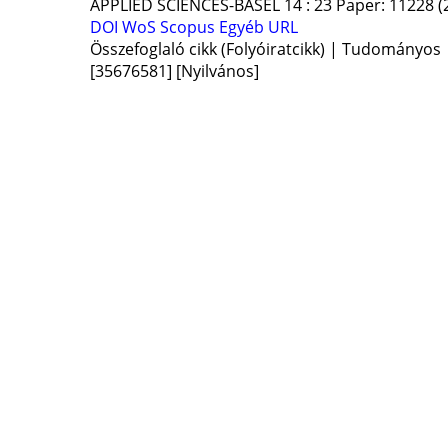
APPLIED SCIENCES-BASEL
14
:
23
Paper: 11228
(
DOI
WoS
Scopus
Egyéb URL
Összefoglaló cikk (Folyóiratcikk) | Tudományos
[35676581]
[Nyilvános]