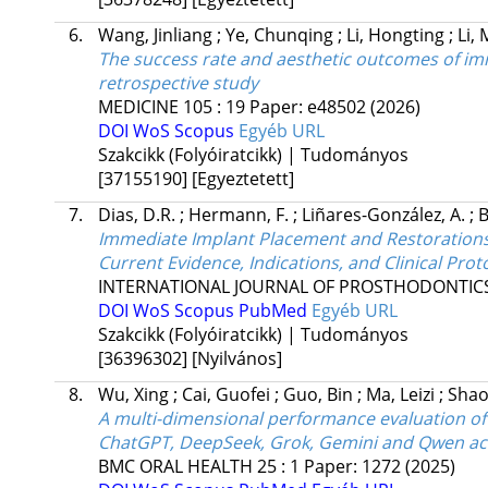
6.
Wang, Jinliang
;
Ye, Chunqing
;
Li, Hongting
;
Li, 
The success rate and aesthetic outcomes of imm
retrospective study
MEDICINE
105
:
19
Paper: e48502
(2026)
DOI
WoS
Scopus
Egyéb URL
Szakcikk (Folyóiratcikk) | Tudományos
[37155190]
[Egyeztetett]
7.
Dias, D.R.
;
Hermann, F.
;
Liñares-González, A.
;
B
Immediate Implant Placement and Restorations i
Current Evidence, Indications, and Clinical Prot
INTERNATIONAL JOURNAL OF PROSTHODONTIC
DOI
WoS
Scopus
PubMed
Egyéb URL
Szakcikk (Folyóiratcikk) | Tudományos
[36396302]
[Nyilvános]
8.
Wu, Xing
;
Cai, Guofei
;
Guo, Bin
;
Ma, Leizi
;
Shao
A multi-dimensional performance evaluation of
ChatGPT, DeepSeek, Grok, Gemini and Qwen acro
BMC ORAL HEALTH
25
:
1
Paper: 1272
(2025)