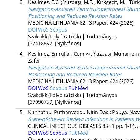
3.
Kesilmez, E.C.
;
Yüzbaşı, M.F.
;
Kırkgeçit, M.
;
Türk
Navigation-Assisted Ventriculoperitoneal Shun
Positioning and Reduced Revision Rates
MEDICINA-LITHUANIA
62
:
3
Paper: 424
(2026)
DOI
WoS
Scopus
Szakcikk (Folyóiratcikk) | Tudományos
[37418892]
[Nyilvános]
4.
Kesilmez, Emrullah Cem ✉
;
Yüzbaşı, Muharrem
Zafer
Navigation-Assisted Ventriculoperitoneal Shun
Positioning and Reduced Revision Rates
MEDICINA-LITHUANIA
62
:
3
Paper: 424
(2026)
DOI
WoS
Scopus
PubMed
Szakcikk (Folyóiratcikk) | Tudományos
[37090759]
[Nyilvános]
5.
Kunnathu, Puthanveedu Nitin Das
;
Pouya, Naz
State-of-the-Art Review: Infections in Patients 
CLINICAL INFECTIOUS DISEASES
83
:
1
pp. 1-14. ,
DOI
WoS
Scopus
PubMed
Összefoglaló cikk (Folyóiratcikk) | Tudományos