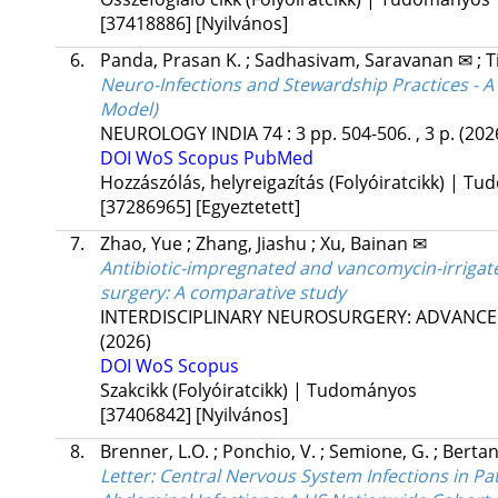
[37418886]
[Nyilvános]
6.
Panda, Prasan K.
;
Sadhasivam, Saravanan ✉
;
T
Neuro-Infections and Stewardship Practices - 
Model)
NEUROLOGY INDIA
74
:
3
pp. 504-506. , 3 p.
(202
DOI
WoS
Scopus
PubMed
Hozzászólás, helyreigazítás (Folyóiratcikk) | T
[37286965]
[Egyeztetett]
7.
Zhao, Yue
;
Zhang, Jiashu
;
Xu, Bainan ✉
Antibiotic-impregnated and vancomycin-irrigate
surgery: A comparative study
INTERDISCIPLINARY NEUROSURGERY: ADVANC
(2026)
DOI
WoS
Scopus
Szakcikk (Folyóiratcikk) | Tudományos
[37406842]
[Nyilvános]
8.
Brenner, L.O.
;
Ponchio, V.
;
Semione, G.
;
Bertani
Letter: Central Nervous System Infections in P