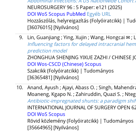
Abdominal Infections: A US Nationwide Cohort 
NEUROSURGERY
96
:
5
Paper: e121
(2025)
DOI
WoS
Scopus
PubMed
Egyéb URL
Hozzászólás, helyreigazítás (Folyóiratcikk) | T
[36076015]
[Nyilvános]
9.
Lin, Guanjiang
;
Ying, Xujin
;
Wang, Hongcai ✉
;
L
Influencing factors for delayed intracranial he
prediction model
ZHONGHUA SHENJING YIXUE ZAZHI / CHINESE 
DOI
Wos-CSCD (Chinese)
Scopus
Szakcikk (Folyóiratcikk) | Tudományos
[36365481]
[Nyilvános]
10.
Anand, Ayush
;
Ajayi, Abass O.
;
Singh, Mahendr
Moaneng, Kgapo N.
;
Zahiruddin, Quazi S.
;
Nteg
Antibiotic-impregnated shunts: a paradigm sh
INTERNATIONAL JOURNAL OF SURGERY OPEN
6
DOI
WoS
Scopus
Rövid közlemény (Folyóiratcikk) | Tudományos
[35664965]
[Nyilvános]