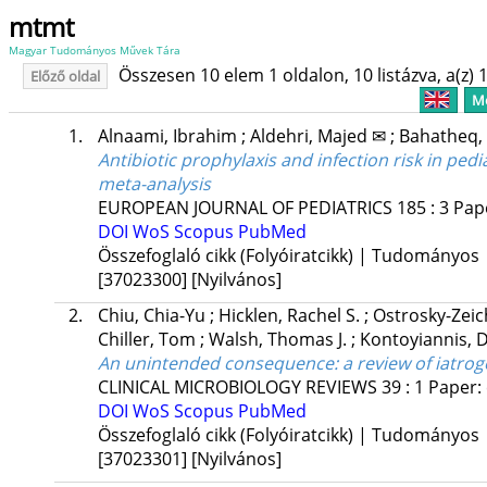
mtmt
Magyar Tudományos Művek Tára
Összesen 10 elem 1 oldalon, 10 listázva, a(z) 1
Előző oldal
Me
1.
Alnaami, Ibrahim
;
Aldehri, Majed ✉
;
Bahatheq,
Antibiotic prophylaxis and infection risk in ped
meta-analysis
EUROPEAN JOURNAL OF PEDIATRICS
185
:
3
Pape
DOI
WoS
Scopus
PubMed
Összefoglaló cikk (Folyóiratcikk) | Tudományos
[37023300]
[Nyilvános]
2.
Chiu, Chia-Yu
;
Hicklen, Rachel S.
;
Ostrosky-Zeic
Chiller, Tom
;
Walsh, Thomas J.
;
Kontoyiannis, D
An unintended consequence: a review of iatrog
CLINICAL MICROBIOLOGY REVIEWS
39
:
1
Paper: 
DOI
WoS
Scopus
PubMed
Összefoglaló cikk (Folyóiratcikk) | Tudományos
[37023301]
[Nyilvános]