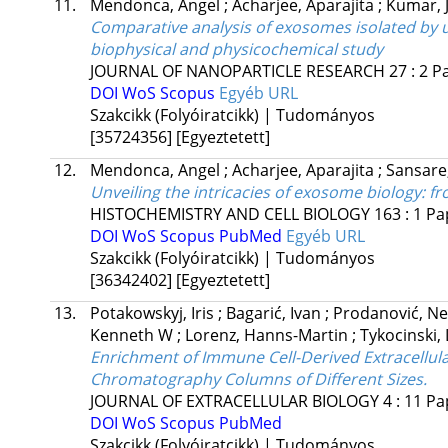
11.
Mendonca, Angel
;
Acharjee, Aparajita
;
Kumar, 
Comparative analysis of exosomes isolated by u
biophysical and physicochemical study
JOURNAL OF NANOPARTICLE RESEARCH
27
:
2
P
DOI
WoS
Scopus
Egyéb URL
Szakcikk (Folyóiratcikk) | Tudományos
[35724356]
[Egyeztetett]
12.
Mendonca, Angel
;
Acharjee, Aparajita
;
Sansare
Unveiling the intricacies of exosome biology: f
HISTOCHEMISTRY AND CELL BIOLOGY
163
:
1
Pa
DOI
WoS
Scopus
PubMed
Egyéb URL
Szakcikk (Folyóiratcikk) | Tudományos
[36342402]
[Egyeztetett]
13.
Potakowskyj, Iris
;
Bagarić, Ivan
;
Prodanović, N
Kenneth W
;
Lorenz, Hanns-Martin
;
Tykocinski,
Enrichment of Immune Cell-Derived Extracellul
Chromatography Columns of Different Sizes.
JOURNAL OF EXTRACELLULAR BIOLOGY
4
:
11
Pa
DOI
WoS
Scopus
PubMed
Szakcikk (Folyóiratcikk) | Tudományos