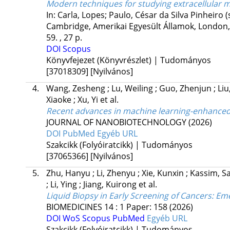
Modern techniques for studying extracellular m
In: Carla, Lopes; Paulo, César da Silva Pinheiro (
Cambridge, Amerikai Egyesült Államok,
London, 
59. , 27 p.
DOI
Scopus
Könyvfejezet (Könyvrészlet) | Tudományos
[37018309]
[Nyilvános]
4.
Wang, Zesheng
;
Lu, Weiling
;
Guo, Zhenjun
;
Li
Xiaoke
;
Xu, Yi
et al.
Recent advances in machine learning-enhanced e
JOURNAL OF NANOBIOTECHNOLOGY
(2026)
DOI
PubMed
Egyéb URL
Szakcikk (Folyóiratcikk) | Tudományos
[37065366]
[Nyilvános]
5.
Zhu, Hanyu
;
Li, Zhenyu
;
Xie, Kunxin
;
Kassim, S
;
Li, Ying
;
Jiang, Kuirong
et al.
Liquid Biopsy in Early Screening of Cancers: 
BIOMEDICINES
14
:
1
Paper: 158
(2026)
DOI
WoS
Scopus
PubMed
Egyéb URL
Szakcikk (Folyóiratcikk) | Tudományos