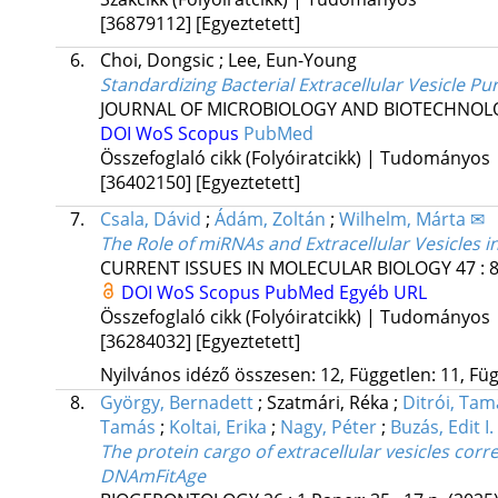
[36879112]
[Egyeztetett]
6.
Choi, Dongsic
;
Lee, Eun-Young
Standardizing Bacterial Extracellular Vesicle Pur
JOURNAL OF MICROBIOLOGY AND BIOTECHNOL
DOI
WoS
Scopus
PubMed
Összefoglaló cikk (Folyóiratcikk) | Tudományos
[36402150]
[Egyeztetett]
7.
Csala, Dávid
;
Ádám, Zoltán
;
Wilhelm, Márta ✉
The Role of miRNAs and Extracellular Vesicles i
CURRENT ISSUES IN MOLECULAR BIOLOGY
47
:
DOI
WoS
Scopus
PubMed
Egyéb URL
Összefoglaló cikk (Folyóiratcikk) | Tudományos
[36284032]
[Egyeztetett]
Nyilvános idéző összesen: 12, Független: 11, Füg
8.
György, Bernadett
;
Szatmári, Réka
;
Ditrói, Tam
Tamás
;
Koltai, Erika
;
Nagy, Péter
;
Buzás, Edit I.
The protein cargo of extracellular vesicles corre
DNAmFitAge