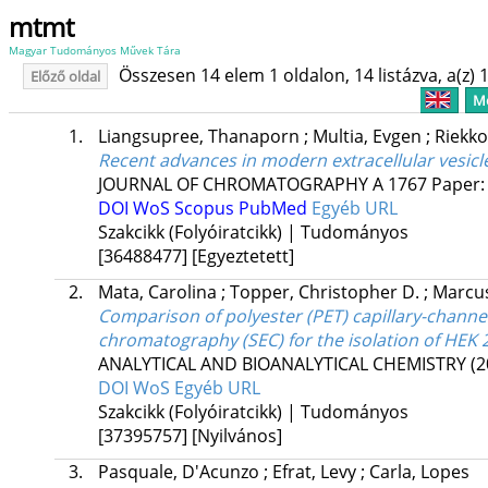
mtmt
Magyar Tudományos Művek Tára
Összesen 14 elem 1 oldalon, 14 listázva, a(z) 1
Előző oldal
Me
1.
Liangsupree, Thanaporn
;
Multia, Evgen
;
Riekko
Recent advances in modern extracellular vesicl
JOURNAL OF CHROMATOGRAPHY A
1767
Paper:
DOI
WoS
Scopus
PubMed
Egyéb URL
Szakcikk (Folyóiratcikk) | Tudományos
[36488477]
[Egyeztetett]
2.
Mata, Carolina
;
Topper, Christopher D.
;
Marcus
Comparison of polyester (PET) capillary-channel
chromatography (SEC) for the isolation of HEK 2
ANALYTICAL AND BIOANALYTICAL CHEMISTRY
(2
DOI
WoS
Egyéb URL
Szakcikk (Folyóiratcikk) | Tudományos
[37395757]
[Nyilvános]
3.
Pasquale, D'Acunzo
;
Efrat, Levy
;
Carla, Lopes