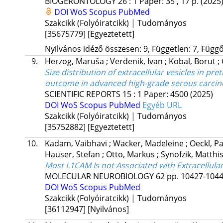
BIOGERONTOLOGY
26
:
1
Paper: 35 , 17 p.
(2025
DOI
WoS
Scopus
PubMed
Szakcikk (Folyóiratcikk) | Tudományos
[35675779]
[Egyeztetett]
Nyilvános idéző összesen: 9, Független: 7, Függő:
9.
Herzog, Maruša
;
Verdenik, Ivan
;
Kobal, Borut
;
Size distribution of extracellular vesicles in p
outcome in advanced high-grade serous carci
SCIENTIFIC REPORTS
15
:
1
Paper: 4500
(2025)
DOI
WoS
Scopus
PubMed
Egyéb URL
Szakcikk (Folyóiratcikk) | Tudományos
[35752882]
[Egyeztetett]
10.
Kadam, Vaibhavi
;
Wacker, Madeleine
;
Oeckl, P
Hauser, Stefan
;
Otto, Markus
;
Synofzik, Matthi
Most L1CAM Is not Associated with Extracellula
MOLECULAR NEUROBIOLOGY
62
pp. 10427-10442
DOI
WoS
Scopus
PubMed
Szakcikk (Folyóiratcikk) | Tudományos
[36112947]
[Nyilvános]