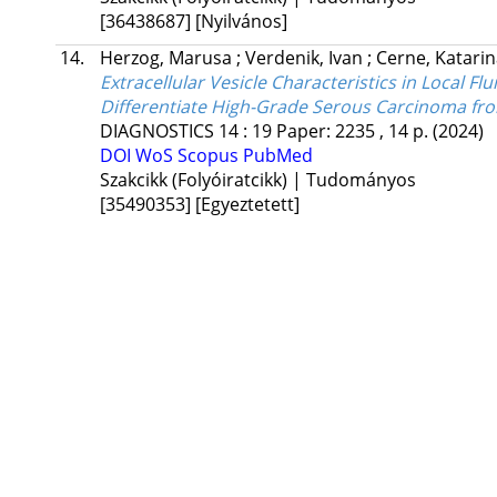
[36438687]
[Nyilvános]
14.
Herzog, Marusa
;
Verdenik, Ivan
;
Cerne, Katari
Extracellular Vesicle Characteristics in Local 
Differentiate High-Grade Serous Carcinoma fr
DIAGNOSTICS
14
:
19
Paper: 2235 , 14 p.
(2024)
DOI
WoS
Scopus
PubMed
Szakcikk (Folyóiratcikk) | Tudományos
[35490353]
[Egyeztetett]