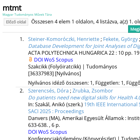
mtmt
Magyar Tudományos Művek Tára
Összesen 4 elem 1 oldalon, 4 listázva, a(z) 1. o
Előző oldal
Megje
1.
Steiner-Komoróczki, Henriette
;
Fekete, György
Database Development for Joint Analyses of Di
ACTA POLYTECHNICA HUNGARICA
22
:
10
pp. 19
DOI
WoS
Scopus
Szakcikk (Folyóiratcikk) | Tudományos
[36337983]
[Nyilvános]
Nyilvános idéző összesen: 1, Független: 1, Függő:
2.
Szerencsés, Dóra
;
Zrubka, Zsombor
Do patients need new digital skills for Health 4.
In: Szakál, Anikó (szerk.)
19th IEEE International
SACI 2025 : Proceedings
Danvers (MA), Amerikai Egyesült Államok :
Insti
633-638. , 6 p.
DOI
WoS
Scopus
Konferenciaközlemény (Könyvrészlet) | Tudom