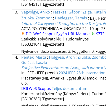
[36164515]
[Egyeztetett]
3.
Vágvölgyi, Anikó
;
Fazekas, Gábor
;
Zsiga, Katalin
Zrubka, Zsombor
;
Haidegger, Tamás
;
Baji, Pet
Informal Caregivers’ Thoughts on the Design, F
ACTA POLYTECHNICA HUNGARICA
22
:
10
pp. 23
DOI
WoS
Scopus
Egyéb URL
Matarka
SZTE 
Szakcikk (Folyóiratcikk) | Tudományos
[36332104]
[Egyeztetett]
Nyilvános idéző összesen: 3, Független: 0, Függő:
4.
Péntek, Márta
;
Hölgyesi, Áron
;
Zrubka, Zsomb
Gulácsi, László
Subjective Expectations on Living with Innovati
In: IEEE - IEEE (szerk.)
2024 IEEE 28th Internation
Piscataway (NJ), Amerikai Egyesült Államok :
Ins
6 p.
DOI
WoS
Scopus
Teljes dokumentum
Konferenciaközlemény (Könyvrészlet) | Tudom
[35136385]
[Egyeztetett]
Nyilvános idéző összesen: 1, Független: 0, Függő: