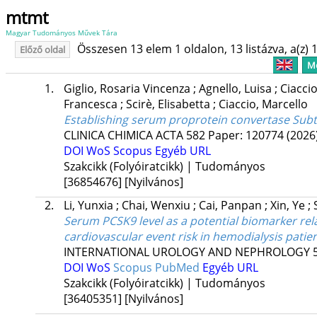
mtmt
Magyar Tudományos Művek Tára
Összesen 13 elem 1 oldalon, 13 listázva, a(z) 1
Előző oldal
Me
1.
Giglio, Rosaria Vincenza
;
Agnello, Luisa
;
Ciacci
Francesca
;
Scirè, Elisabetta
;
Ciaccio, Marcello
Establishing serum proprotein convertase Subtil
CLINICA CHIMICA ACTA
582
Paper: 120774
(2026
DOI
WoS
Scopus
Egyéb URL
Szakcikk (Folyóiratcikk) | Tudományos
[36854676]
[Nyilvános]
2.
Li, Yunxia
;
Chai, Wenxiu
;
Cai, Panpan
;
Xin, Ye
;
Serum PCSK9 level as a potential biomarker rel
cardiovascular event risk in hemodialysis patie
INTERNATIONAL UROLOGY AND NEPHROLOGY
DOI
WoS
Scopus
PubMed
Egyéb URL
Szakcikk (Folyóiratcikk) | Tudományos
[36405351]
[Nyilvános]