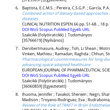
6.
Baptista, E.C.M.S.
;
Pereira, C.S.G.P.
;
García, P.A
Combined action of dietary-based approaches 
diseases
CLINICAL NUTRITION ESPEN
66
pp. 51-68. , 18 p.
DOI
WoS
Scopus
PubMed
Egyéb URL
Szakcikk (Folyóiratcikk) | Tudományos
[35766619]
[Nyilvános]
7.
Derobertmasure, Audrey
;
Toh, Li Shean
;
Wotri
Vinken, Mathieu
;
Ramadan, Raghda
;
Chhun, S
Pharmacological countermeasures for long-dura
advancing space-adapted healthcare
EUROPEAN JOURNAL OF PHARMACEUTICAL SCI
DOI
WoS
Scopus
PubMed
Egyéb URL
Szakcikk (Folyóiratcikk) | Tudományos
[36060859]
[Egyeztetett]
8.
Ihuoma, Jennifer
;
Tavakol, Sherwin
;
Negri, Sha
Madison
;
Troyano-Rodriguez, Eva
;
Rudraboina
Review of the Role of TRAF7 in Brain Endothelia