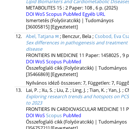
Lipid Biomarkers and Cardiometabolic Diseases
METABOLITES
15
:
2
Paper: 108 , 6 p.
(2025)
DOI
WoS
Scopus
PubMed
Egyéb URL
Ismertetés (Folyóiratcikk) | Tudományos
[36005815]
[Egyeztetett]
12.
Abel, Tatjana ✉
;
Benczur, Bela
;
Csobod, Eva Cs
Sex differences in pathogenesis and treatment of
disease
FRONTIERS IN MEDICINE
11
Paper: 1458025 , 9 
DOI
WoS
Scopus
PubMed
Összefoglaló cikk (Folyóiratcikk) | Tudományos
[35466869]
[Egyeztetett]
Nyilvános idéző összesen: 7, Független: 7, Függő:
13.
Lai, P.
;
Xu, S.
;
Liu, Z.
;
Ling, J.
;
Tian, K.
;
Yan, J.
;
C
Exploring research trends and hotspots on PCSK9
to 2023
FRONTIERS IN CARDIOVASCULAR MEDICINE
11
P
DOI
WoS
Scopus
PubMed
Összefoglaló cikk (Folyóiratcikk) | Tudományos
[35675721]
[Egyeztetett]