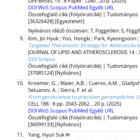
LIFE-BASEL
15
:
8
Paper: 1280 , 20 p.
(2025)
DOI
WoS
Scopus
PubMed
Egyéb URL
Összefoglaló cikk (Folyóiratcikk) | Tudományos
[36326428]
[Egyeztetett]
Nyilvános idéző összesen: 7, Független: 5, Függő:
9.
Kim, Jin Hyuk
;
Yoo, Hongki
;
Park, Kyeongsoon
Targeted Theranostic Strategy for Atheroscler
JOURNAL OF LIPID AND ATHEROSCLEROSIS
14
:
DOI
Scopus
Összefoglaló cikk (Folyóiratcikk) | Tudományos
[37085124]
[Nyilvános]
10.
Kroemer, G.
;
Maier, A.B.
;
Cuervo, A.M.
;
Gladysh
Seluanov, A.
;
Sierra, F.
et al.
From geroscience to precision geromedicine: 
CELL
188
:
8
pp. 2043-2062. , 20 p.
(2025)
DOI
WoS
Scopus
PubMed
Egyéb URL
Összefoglaló cikk (Folyóiratcikk) | Tudományos
[36099133]
[Nyilvános]
11.
Yang, Hyun Suk ✉