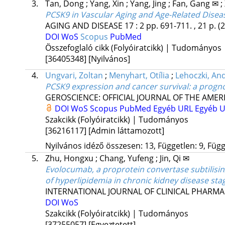
3.
Tan, Dong
;
Yang, Xin
;
Yang, Jing
;
Fan, Gang ✉
;
PCSK9 in Vascular Aging and Age-Related Disea
AGING AND DISEASE
17
:
2
pp. 691-711. , 21 p.
(
DOI
WoS
Scopus
PubMed
Összefoglaló cikk (Folyóiratcikk) | Tudományos
[36405348]
[Nyilvános]
4.
Ungvari, Zoltan
;
Menyhart, Otília
;
Lehoczki, An
PCSK9 expression and cancer survival: a progno
GEROSCIENCE: OFFICIAL JOURNAL OF THE AMER
DOI
WoS
Scopus
PubMed
Egyéb URL
Egyéb 
Szakcikk (Folyóiratcikk) | Tudományos
[36216117]
[Admin láttamozott]
Nyilvános idéző összesen: 13, Független: 9, Függő
5.
Zhu, Hongxu
;
Chang, Yufeng
;
Jin, Qi ✉
Evolocumab, a proprotein convertase subtilisin/k
of hyperlipidemia in chronic kidney disease sta
INTERNATIONAL JOURNAL OF CLINICAL PHARM
DOI
WoS
Szakcikk (Folyóiratcikk) | Tudományos
[37255057]
[Egyeztetett]