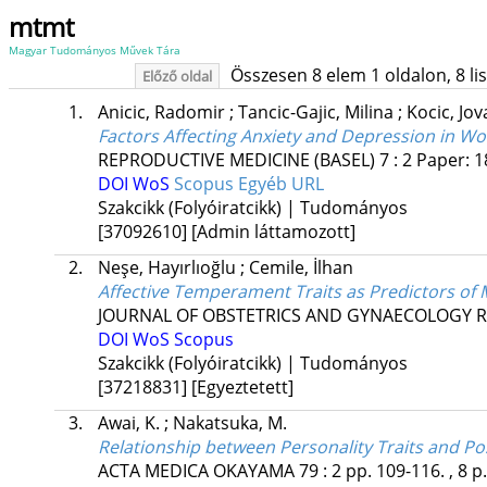
mtmt
Magyar Tudományos Művek Tára
Összesen 8 elem 1 oldalon, 8 list
Előző oldal
1.
Anicic, Radomir
;
Tancic-Gajic, Milina
;
Kocic, Jo
Factors Affecting Anxiety and Depression in Wo
REPRODUCTIVE MEDICINE (BASEL)
7
:
2
Paper: 
DOI
WoS
Scopus
Egyéb URL
Szakcikk (Folyóiratcikk) | Tudományos
[37092610]
[Admin láttamozott]
2.
Neşe, Hayırlıoğlu
;
Cemile, İlhan
Affective Temperament Traits as Predictors o
JOURNAL OF OBSTETRICS AND GYNAECOLOGY 
DOI
WoS
Scopus
Szakcikk (Folyóiratcikk) | Tudományos
[37218831]
[Egyeztetett]
3.
Awai, K.
;
Nakatsuka, M.
Relationship between Personality Traits and 
ACTA MEDICA OKAYAMA
79
:
2
pp. 109-116. , 8 p