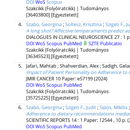
DOI
WoS
Scopus
Szakcikk (Folyóiratcikk) | Tudományos
[36403800]
[Egyeztetett]
4.
Szabo, Georgina
;
Soltesz, Krisztina
;
Szigeti F., J
A long shot? Affective temperaments predict ad
DIALOGUES IN CLINICAL NEUROSCIENCE
27
:
1
p
DOI
WoS
Scopus
PubMed
SZTE Publicatio
Szakcikk (Folyóiratcikk) | Tudományos
[36345523]
[Egyeztetett]
5.
Jafari, Mahtab
;
Shahverdian, Alex
;
Sadigh, Gel
Impact of Patient Personality on Adherence to 
JMIR CANCER
10
Paper: e57199
(2024)
DOI
WoS
Scopus
PubMed
Szakcikk (Folyóiratcikk) | Tudományos
[35725225]
[Egyeztetett]
6.
Szabó, Georgina
;
Szigeti F., Judit
;
Sipos, Miklós
Adherence to dietary recommendations mediates
SCIENTIFIC REPORTS
14
:
1
Paper: 12544 , 10 p.
(
DOI
WoS
Scopus
PubMed