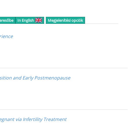
keresőbe
In English
Megjelenítési opciók
rience
nsition and Early Postmenopause
ant via Infertility Treatment