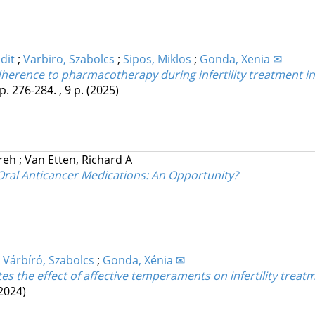
udit
;
Varbiro, Szabolcs
;
Sipos, Miklos
;
Gonda, Xenia ✉
herence to pharmacotherapy during infertility treatment in
p. 276-284. , 9 p.
(2025)
areh
;
Van Etten, Richard A
Oral Anticancer Medications: An Opportunity?
;
Várbíró, Szabolcs
;
Gonda, Xénia ✉
 the effect of affective temperaments on infertility trea
2024)