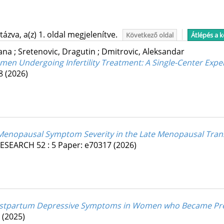
ázva, a(z) 1. oldal megjelenítve.
Következő oldal
Átlépés a 
vana
;
Sretenovic, Dragutin
;
Dmitrovic, Aleksandar
men Undergoing Infertility Treatment: A Single-Center Expe
18
(2026)
f Menopausal Symptom Severity in the Late Menopausal Tra
RESEARCH
52
:
5
Paper: e70317
(2026)
Postpartum Depressive Symptoms in Women who Became Pregn
.
(2025)