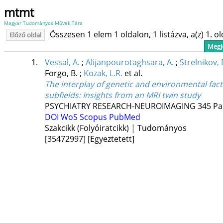
mtmt
Magyar Tudományos Művek Tára
Összesen 1 elem 1 oldalon, 1 listázva, a(z) 1. o
Előző oldal
Megje
1.
Vessal, A.
;
Alijanpourotaghsara, A.
;
Strelnikov, 
Forgo, B.
;
Kozak, L.R.
et al.
The interplay of genetic and environmental fac
subfields: Insights from an MRI twin study
PSYCHIATRY RESEARCH-NEUROIMAGING
345
Pa
DOI
WoS
Scopus
PubMed
Szakcikk (Folyóiratcikk) | Tudományos
[35472997]
[Egyeztetett]