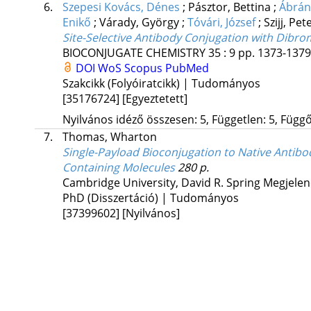
6.
Szepesi Kovács, Dénes
;
Pásztor, Bettina
;
Ábrán
Enikő
;
Várady, György
;
Tóvári, József
;
Szijj, Pet
Site-Selective Antibody Conjugation with Dibr
BIOCONJUGATE CHEMISTRY
35
:
9
pp. 1373-1379.
DOI
WoS
Scopus
PubMed
Szakcikk (Folyóiratcikk) | Tudományos
[35176724]
[Egyeztetett]
Nyilvános idéző összesen: 5, Független: 5, Függő:
7.
Thomas, Wharton
Single-Payload Bioconjugation to Native Antibo
Containing Molecules
280 p.
Cambridge University
,
David R. Spring
Megjelen
PhD (Disszertáció) | Tudományos
[37399602]
[Nyilvános]