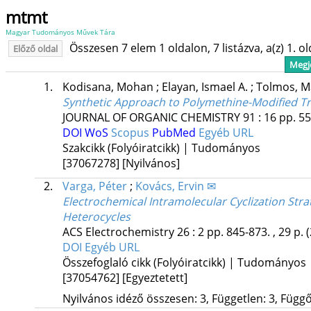
mtmt
Magyar Tudományos Művek Tára
Összesen 7 elem 1 oldalon, 7 listázva, a(z) 1. o
Előző oldal
Megje
1.
Kodisana, Mohan
;
Elayan, Ismael A.
;
Tolmos, 
Synthetic Approach to Polymethine-Modified Tri
JOURNAL OF ORGANIC CHEMISTRY
91
:
16
pp. 55
DOI
WoS
Scopus
PubMed
Egyéb URL
Szakcikk (Folyóiratcikk) | Tudományos
[37067278]
[Nyilvános]
2.
Varga, Péter
;
Kovács, Ervin ✉
Electrochemical Intramolecular Cyclization Stra
Heterocycles
ACS Electrochemistry
26
:
2
pp. 845-873. , 29 p.
DOI
Egyéb URL
Összefoglaló cikk (Folyóiratcikk) | Tudományos
[37054762]
[Egyeztetett]
Nyilvános idéző összesen: 3, Független: 3, Függő: