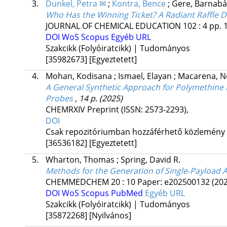
3.
Dunkel, Petra ✉
;
Kontra, Bence
;
Gere, Barnab
Who Has the Winning Ticket? A Radiant Raffle 
JOURNAL OF CHEMICAL EDUCATION
102
:
4
pp. 
DOI
WoS
Scopus
Egyéb URL
Szakcikk (Folyóiratcikk) | Tudományos
[35982673]
[Egyeztetett]
4.
Mohan, Kodisana
;
Ismael, Elayan
;
Macarena, 
A General Synthetic Approach for Polymethine M
Probes
, 14 p.
(2025)
CHEMRXIV Preprint (ISSN: 2573-2293)
,
DOI
Csak repozitóriumban hozzáférhető közlemény
[36536182]
[Egyeztetett]
5.
Wharton, Thomas
;
Spring, David R.
Methods for the Generation of Single‐Payload 
CHEMMEDCHEM
20
:
10
Paper: e202500132
(20
DOI
WoS
Scopus
PubMed
Egyéb URL
Szakcikk (Folyóiratcikk) | Tudományos
[35872268]
[Nyilvános]