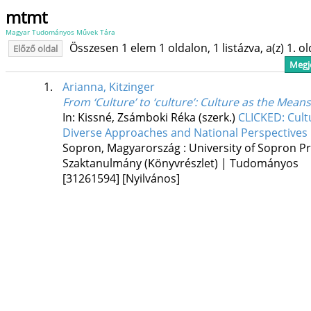
mtmt
Magyar Tudományos Művek Tára
Összesen 1 elem 1 oldalon, 1 listázva, a(z) 1. o
Előző oldal
Megje
1.
Arianna, Kitzinger
From ‘Culture’ to ‘culture’
: Culture as the Means
In: Kissné, Zsámboki Réka (szerk.)
CLICKED: Cult
Diverse Approaches and National Perspectives i
Sopron, Magyarország :
University of Sopron P
Szaktanulmány (Könyvrészlet) | Tudományos
[31261594]
[Nyilvános]