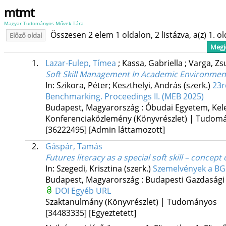
mtmt
Magyar Tudományos Művek Tára
Összesen 2 elem 1 oldalon, 2 listázva, a(z) 1. o
Előző oldal
Megje
1.
Lazar-Fulep, Tímea
;
Kassa, Gabriella
;
Varga, Z
Soft Skill Management In Academic Environment
In: Szikora, Péter; Keszthelyi, András (szerk.)
23r
Benchmarking. Proceedings II. (MEB 2025)
Budapest, Magyarország :
Óbudai Egyetem, Kele
Konferenciaközlemény (Könyvrészlet) | Tudom
[36222495]
[Admin láttamozott]
2.
Gáspár, Tamás
Futures literacy as a special soft skill – concep
In: Szegedi, Krisztina (szerk.)
Szemelvények a BGE 
Budapest, Magyarország :
Budapesti Gazdasági
DOI
Egyéb URL
Szaktanulmány (Könyvrészlet) | Tudományos
[34483335]
[Egyeztetett]