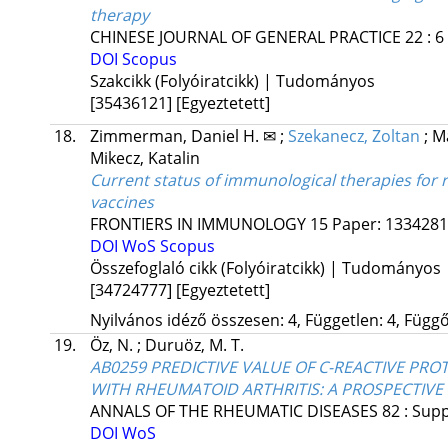
therapy
CHINESE JOURNAL OF GENERAL PRACTICE
22
:
6
DOI
Scopus
Szakcikk (Folyóiratcikk) | Tudományos
[35436121]
[Egyeztetett]
18.
Zimmerman, Daniel H. ✉
;
Szekanecz, Zoltan
;
M
Mikecz, Katalin
Current status of immunological therapies for r
vaccines
FRONTIERS IN IMMUNOLOGY
15
Paper: 1334281 
DOI
WoS
Scopus
Összefoglaló cikk (Folyóiratcikk) | Tudományos
[34724777]
[Egyeztetett]
Nyilvános idéző összesen: 4, Független: 4, Függő:
19.
Öz, N.
;
Duruöz, M. T.
AB0259 PREDICTIVE VALUE OF C-REACTIVE PROT
WITH RHEUMATOID ARTHRITIS: A PROSPECTIV
ANNALS OF THE RHEUMATIC DISEASES
82
:
Supp
DOI
WoS