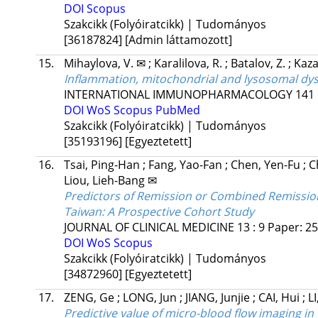
DOI
Scopus
Szakcikk (Folyóiratcikk) | Tudományos
[36187824]
[Admin láttamozott]
15.
Mihaylova, V. ✉
;
Karalilova, R.
;
Batalov, Z.
;
Kaza
Inflammation, mitochondrial and lysosomal dysf
INTERNATIONAL IMMUNOPHARMACOLOGY
141
DOI
WoS
Scopus
PubMed
Szakcikk (Folyóiratcikk) | Tudományos
[35193196]
[Egyeztetett]
16.
Tsai, Ping-Han
;
Fang, Yao-Fan
;
Chen, Yen-Fu
;
C
Liou, Lieh-Bang ✉
Predictors of Remission or Combined Remission 
Taiwan: A Prospective Cohort Study
JOURNAL OF CLINICAL MEDICINE
13
:
9
Paper: 25
DOI
WoS
Scopus
Szakcikk (Folyóiratcikk) | Tudományos
[34872960]
[Egyeztetett]
17.
ZENG, Ge
;
LONG, Jun
;
JIANG, Junjie
;
CAI, Hui
;
L
Predictive value of micro-blood flow imaging in