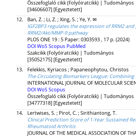
Összefoglaló cikk (Folyóiratcikk) | Tudományos
[34606607]
[Egyeztetett]
12.
Ban, Z.
;
Li, Z.
;
Xing, S.
;
Ye, Y. ✉
IGF2BP3 regulates the expression of RRM2 and 
RRM2/Akt/MMP-9 pathway
PLOS ONE
19
:
5
Paper: 0303593 , 17 p.
(2024)
DOI
WoS
Scopus
PubMed
Szakcikk (Folyóiratcikk) | Tudományos
[35052175]
[Egyeztetett]
13.
Felekkis, Kyriacos
;
Papaneophytou, Christos
The Circulating Biomarkers League: Combining 
INTERNATIONAL JOURNAL OF MOLECULAR SCIE
DOI
WoS
Scopus
Összefoglaló cikk (Folyóiratcikk) | Tudományos
[34777318]
[Egyeztetett]
14.
Lertwises, S.
;
Pirot, C.
;
Sirithiantong, T.
Clinical Prediction Score of 1-Year Sustained 
Rheumatoid Arthritis
JOURNAL OF THE MEDICAL ASSOCIATION OF TH