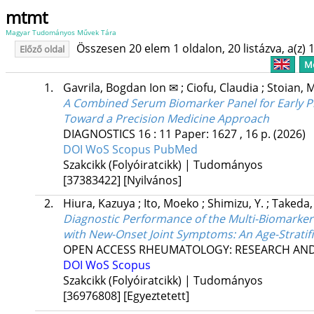
mtmt
Magyar Tudományos Művek Tára
Összesen 20 elem 1 oldalon, 20 listázva, a(z) 1
Előző oldal
Me
1.
Gavrila, Bogdan Ion ✉
;
Ciofu, Claudia
;
Stoian, 
A Combined Serum Biomarker Panel for Early Pr
Toward a Precision Medicine Approach
DIAGNOSTICS
16
:
11
Paper: 1627 , 16 p.
(2026)
DOI
WoS
Scopus
PubMed
Szakcikk (Folyóiratcikk) | Tudományos
[37383422]
[Nyilvános]
2.
Hiura, Kazuya
;
Ito, Moeko
;
Shimizu, Y.
;
Takeda,
Diagnostic Performance of the Multi-Biomarker 
with New-Onset Joint Symptoms: An Age-Stratif
OPEN ACCESS RHEUMATOLOGY: RESEARCH AND
DOI
WoS
Scopus
Szakcikk (Folyóiratcikk) | Tudományos
[36976808]
[Egyeztetett]