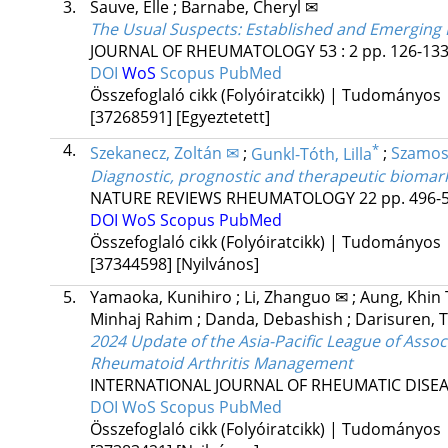
3.
Sauve, Elle
;
Barnabe, Cheryl ✉
The Usual Suspects: Established and Emerging P
JOURNAL OF RHEUMATOLOGY
53
:
2
pp. 126-133.
DOI
WoS
Scopus
PubMed
Összefoglaló cikk (Folyóiratcikk) | Tudományos
[37268591]
[Egyeztetett]
4.
*
Szekanecz, Zoltán ✉
;
Gunkl-Tóth, Lilla
;
Szamosi
Diagnostic, prognostic and therapeutic biomark
NATURE REVIEWS RHEUMATOLOGY
22
pp. 496-5
DOI
WoS
Scopus
PubMed
Összefoglaló cikk (Folyóiratcikk) | Tudományos
[37344598]
[Nyilvános]
5.
Yamaoka, Kunihiro
;
Li, Zhanguo ✉
;
Aung, Khin
Minhaj Rahim
;
Danda, Debashish
;
Darisuren,
2024 Update of the Asia-Pacific League of Ass
Rheumatoid Arthritis Management
INTERNATIONAL JOURNAL OF RHEUMATIC DISE
DOI
WoS
Scopus
PubMed
Összefoglaló cikk (Folyóiratcikk) | Tudományos