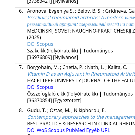
[37383421]
[Nyilvános]
6.
Aronova, Evgeniya S.
;
Belov, B. S.
;
Gridneva, Ga
Preclinical rheumatoid arthritis: A modern view
ревматоидный артрит: современный взгляд на па
MEDCINSKIJ SOVET: NAUCHNO-PRAKTICHESKIJ
(2025)
DOI
Scopus
Szakcikk (Folyóiratcikk) | Tudományos
[36976809]
[Nyilvános]
7.
Borgohain, M.
;
Chetia, P.
;
Nath, L.
;
Kalita, C.
Vitamin D as an Adjuvant in Rheumatoid Arthriti
HACETTEPE UNIVERSITY JOURNAL OF THE FACU
DOI
Scopus
Összefoglaló cikk (Folyóiratcikk) | Tudományos
[36370854]
[Egyeztetett]
8.
Gudu, T.
;
Oztas, M.
;
Nikiphorou, E.
Contemporary approaches to the management of
BEST PRACTICE & RESEARCH IN CLINICAL RHE
DOI
WoS
Scopus
PubMed
Egyéb URL