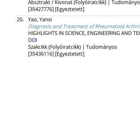
Absztrakt / Kivonat (Folyóiratcikk) | Tudomány
[35427776]
[Egyeztetett]
20.
Yao, Yanxi
Diagnosis and Treatment of Rheumatoid Arthriti
HIGHLIGHTS IN SCIENCE, ENGINEERING AND 
DOI
Szakcikk (Folyóiratcikk) | Tudományos
[35436116]
[Egyeztetett]