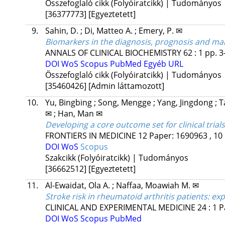
Összefoglaló cikk (Folyóiratcikk) | Tudományos
[36377773]
[Egyeztetett]
9.
Sahin, D.
;
Di, Matteo A.
;
Emery, P. ✉
Biomarkers in the diagnosis, prognosis and ma
ANNALS OF CLINICAL BIOCHEMISTRY
62
:
1
pp. 3
DOI
WoS
Scopus
PubMed
Egyéb URL
Összefoglaló cikk (Folyóiratcikk) | Tudományos
[35460426]
[Admin láttamozott]
10.
Yu, Bingbing
;
Song, Mengge
;
Yang, Jingdong
;
T
✉
;
Han, Man ✉
Developing a core outcome set for clinical trial
FRONTIERS IN MEDICINE
12
Paper: 1690963 , 10
DOI
WoS
Scopus
Szakcikk (Folyóiratcikk) | Tudományos
[36662512]
[Egyeztetett]
11.
Al-Ewaidat, Ola A.
;
Naffaa, Moawiah M. ✉
Stroke risk in rheumatoid arthritis patients: ex
CLINICAL AND EXPERIMENTAL MEDICINE
24
:
1
P
DOI
WoS
Scopus
PubMed