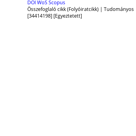
DOI
WoS
Scopus
Összefoglaló cikk (Folyóiratcikk) | Tudományos
[34414198]
[Egyeztetett]