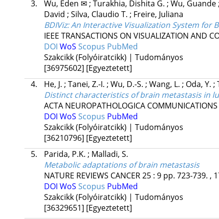
3.
Wu, Eden ✉
;
Turakhia, Dishita G.
;
Wu, Guande
David
;
Silva, Claudio T.
;
Freire, Juliana
BDIViz: An Interactive Visualization System fo
IEEE TRANSACTIONS ON VISUALIZATION AND 
DOI
WoS
Scopus
PubMed
Szakcikk (Folyóiratcikk) | Tudományos
[36975602]
[Egyeztetett]
4.
He, J.
;
Tanei, Z.-I.
;
Wu, D.-S.
;
Wang, L.
;
Oda, Y.
;
Distinct characteristics of brain metastasis in
ACTA NEUROPATHOLOGICA COMMUNICATIONS
DOI
WoS
Scopus
PubMed
Szakcikk (Folyóiratcikk) | Tudományos
[36210796]
[Egyeztetett]
5.
Parida, P.K.
;
Malladi, S.
Metabolic adaptations of brain metastasis
NATURE REVIEWS CANCER
25
:
9
pp. 723-739. , 
DOI
WoS
Scopus
PubMed
Szakcikk (Folyóiratcikk) | Tudományos
[36329651]
[Egyeztetett]