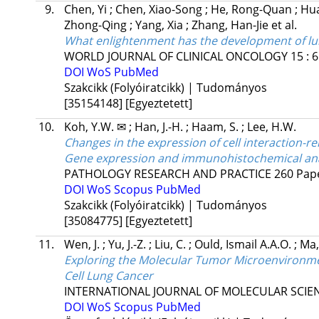
9.
Chen, Yi
;
Chen, Xiao-Song
;
He, Rong-Quan
;
Hu
Zhong-Qing
;
Yang, Xia
;
Zhang, Han-Jie
et al.
What enlightenment has the development of lun
WORLD JOURNAL OF CLINICAL ONCOLOGY
15
:
6
DOI
WoS
PubMed
Szakcikk (Folyóiratcikk) | Tudományos
[35154148]
[Egyeztetett]
10.
Koh, Y.W. ✉
;
Han, J.-H.
;
Haam, S.
;
Lee, H.W.
Changes in the expression of cell interaction-
Gene expression and immunohistochemical ana
PATHOLOGY RESEARCH AND PRACTICE
260
Pap
DOI
WoS
Scopus
PubMed
Szakcikk (Folyóiratcikk) | Tudományos
[35084775]
[Egyeztetett]
11.
Wen, J.
;
Yu, J.-Z.
;
Liu, C.
;
Ould, Ismail A.A.O.
;
Ma,
Exploring the Molecular Tumor Microenvironmen
Cell Lung Cancer
INTERNATIONAL JOURNAL OF MOLECULAR SCIE
DOI
WoS
Scopus
PubMed