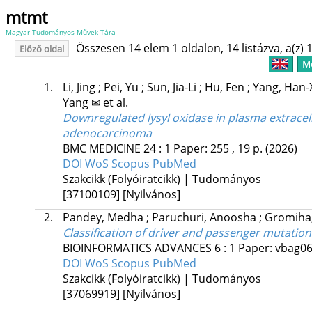
mtmt
Magyar Tudományos Művek Tára
Összesen 14 elem 1 oldalon, 14 listázva, a(z) 1
Előző oldal
Me
1.
Li, Jing
;
Pei, Yu
;
Sun, Jia-Li
;
Hu, Fen
;
Yang, Han
Yang ✉
et al.
Downregulated lysyl oxidase in plasma extracellu
adenocarcinoma
BMC MEDICINE
24
:
1
Paper: 255 , 19 p.
(2026)
DOI
WoS
Scopus
PubMed
Szakcikk (Folyóiratcikk) | Tudományos
[37100109]
[Nyilvános]
2.
Pandey, Medha
;
Paruchuri, Anoosha
;
Gromiha,
Classification of driver and passenger mutation
BIOINFORMATICS ADVANCES
6
:
1
Paper: vbag06
DOI
WoS
Scopus
PubMed
Szakcikk (Folyóiratcikk) | Tudományos
[37069919]
[Nyilvános]