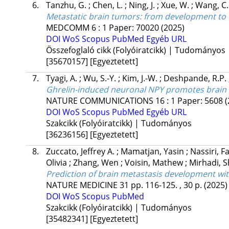
6.
Tanzhu, G.
;
Chen, L.
;
Ning, J.
;
Xue, W.
;
Wang, C
Metastatic brain tumors: from development to 
MEDCOMM
6
:
1
Paper: 70020
(2025)
DOI
WoS
Scopus
PubMed
Egyéb URL
Összefoglaló cikk (Folyóiratcikk) | Tudományos
[35670157]
[Egyeztetett]
7.
Tyagi, A.
;
Wu, S.-Y.
;
Kim, J.-W.
;
Deshpande, R.P.
Ghrelin-induced neuronal NPY promotes brain m
NATURE COMMUNICATIONS
16
:
1
Paper: 5608
(
DOI
WoS
Scopus
PubMed
Egyéb URL
Szakcikk (Folyóiratcikk) | Tudományos
[36236156]
[Egyeztetett]
8.
Zuccato, Jeffrey A.
;
Mamatjan, Yasin
;
Nassiri, 
Olivia
;
Zhang, Wen
;
Voisin, Mathew
;
Mirhadi, 
Prediction of brain metastasis development wi
NATURE MEDICINE
31
pp. 116-125. , 30 p.
(2025)
DOI
WoS
Scopus
PubMed
Szakcikk (Folyóiratcikk) | Tudományos
[35482341]
[Egyeztetett]