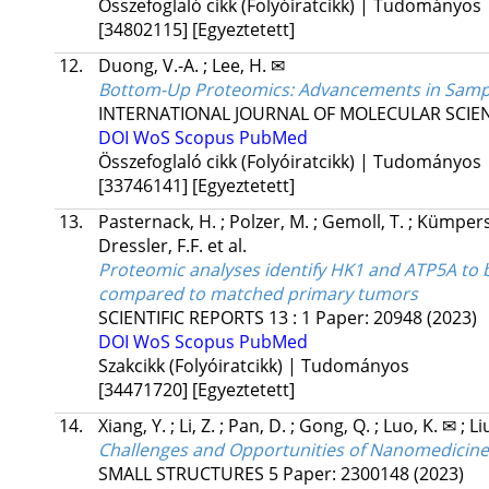
Összefoglaló cikk (Folyóiratcikk) | Tudományos
[34802115]
[Egyeztetett]
12.
Duong, V.-A.
;
Lee, H. ✉
Bottom-Up Proteomics: Advancements in Samp
INTERNATIONAL JOURNAL OF MOLECULAR SCIE
DOI
WoS
Scopus
PubMed
Összefoglaló cikk (Folyóiratcikk) | Tudományos
[33746141]
[Egyeztetett]
13.
Pasternack, H.
;
Polzer, M.
;
Gemoll, T.
;
Kümpers
Dressler, F.F.
et al.
Proteomic analyses identify HK1 and ATP5A to 
compared to matched primary tumors
SCIENTIFIC REPORTS
13
:
1
Paper: 20948
(2023)
DOI
WoS
Scopus
PubMed
Szakcikk (Folyóiratcikk) | Tudományos
[34471720]
[Egyeztetett]
14.
Xiang, Y.
;
Li, Z.
;
Pan, D.
;
Gong, Q.
;
Luo, K. ✉
;
Li
Challenges and Opportunities of Nanomedicine
SMALL STRUCTURES
5
Paper: 2300148
(2023)