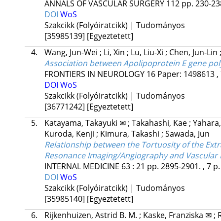
ANNALS OF VASCULAR SURGERY
112
pp. 230-238
DOI
WoS
Szakcikk (Folyóiratcikk) | Tudományos
[35985139]
[Egyeztetett]
4.
Wang, Jun-Wei
;
Li, Xin
;
Lu, Liu-Xi
;
Chen, Jun-Lin
Association between Apolipoprotein E gene poly
FRONTIERS IN NEUROLOGY
16
Paper: 1498613 , 
DOI
WoS
Szakcikk (Folyóiratcikk) | Tudományos
[36771242]
[Egyeztetett]
5.
Katayama, Takayuki ✉
;
Takahashi, Kae
;
Yahara
Kuroda, Kenji
;
Kimura, Takashi
;
Sawada, Jun
Relationship between the Tortuosity of the Extr
Resonance Imaging/Angiography and Vascular Ri
INTERNAL MEDICINE
63
:
21
pp. 2895-2901. , 7 p
DOI
WoS
Szakcikk (Folyóiratcikk) | Tudományos
[35985140]
[Egyeztetett]
6.
Rijkenhuizen, Astrid B. M.
;
Kaske, Franziska ✉
;