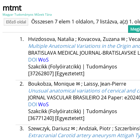
mtmt
Magyar Tudományos Művek Tára
Összesen 7 elem 1 oldalon, 7 listázva, a(z) 1. o
Előző oldal
Megje
1.
Hvizdosova, Natalia
;
Kovacova, Zuzana ✉
;
Veca
Multiple Anatomical Variations in the Origin an
BRATISLAVA MEDICAL JOURNAL-BRATISLAVSKE L
DOI
WoS
Szakcikk (Folyóiratcikk) | Tudományos
[37262807]
[Egyeztetett]
2.
Boukobza, Monique ✉
;
Laissy, Jean-Pierre
Unusual anatomical variations of cervical and cr
JORNAL VASCULAR BRASILEIRO
24
Paper: e20240
DOI
WoS
Szakcikk (Folyóiratcikk) | Tudományos
[36771240]
[Egyeztetett]
3.
Szewczyk, Dariusz ✉
;
Andziak, Piotr
;
Szczerbins
Extracranial Carotid artery aneurysm Attigah T