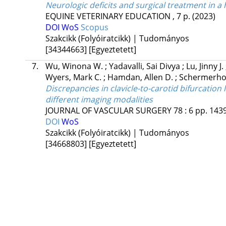
Neurologic deficits and surgical treatment in a 
EQUINE VETERINARY EDUCATION
, 7 p.
(2023)
DOI
WoS
Scopus
Szakcikk (Folyóiratcikk) | Tudományos
[34344663]
[Egyeztetett]
7.
Wu, Winona W.
;
Yadavalli, Sai Divya
;
Lu, Jinny J.
Wyers, Mark C.
;
Hamdan, Allen D.
;
Schermerhor
Discrepancies in clavicle-to-carotid bifurcatio
different imaging modalities
JOURNAL OF VASCULAR SURGERY
78
:
6
pp. 1439
DOI
WoS
Szakcikk (Folyóiratcikk) | Tudományos
[34668803]
[Egyeztetett]