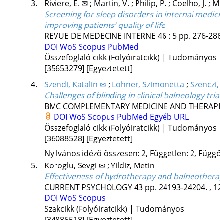
3.
Riviere, É. ✉
;
Martin, V.
;
Philip, P.
;
Coelho, J.
;
Mi
Screening for sleep disorders in internal medi
improving patients’ quality of life
REVUE DE MEDECINE INTERNE
46
:
5
pp. 276-286
DOI
WoS
Scopus
PubMed
Összefoglaló cikk (Folyóiratcikk) | Tudományos
[35653279]
[Egyeztetett]
4.
Szendi, Katalin ✉
;
Lohner, Szimonetta
;
Szenczi
Challenges of blinding in clinical balneology tria
BMC COMPLEMENTARY MEDICINE AND THERAPI
DOI
WoS
Scopus
PubMed
Egyéb URL
Összefoglaló cikk (Folyóiratcikk) | Tudományos
[36088528]
[Egyeztetett]
Nyilvános idéző összesen: 2, Független: 2, Függő:
5.
Koroglu, Sevgi ✉
;
Yildiz, Metin
Effectiveness of hydrotherapy and balneothera
CURRENT PSYCHOLOGY
43
pp. 24193-24204. , 1
DOI
WoS
Scopus
Szakcikk (Folyóiratcikk) | Tudományos
[34886518]
[Egyeztetett]