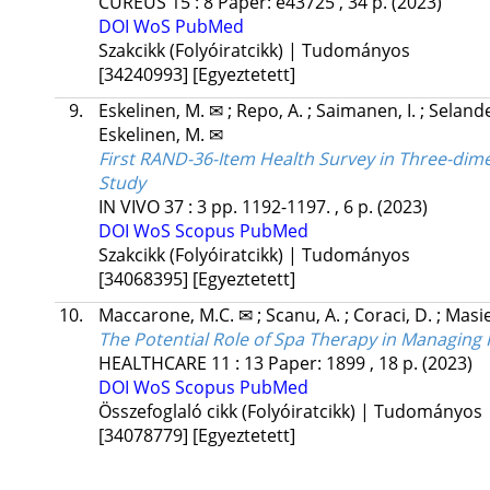
CUREUS
15
:
8
Paper: e43725 , 34 p.
(2023)
DOI
WoS
PubMed
Szakcikk (Folyóiratcikk) | Tudományos
[34240993]
[Egyeztetett]
9.
Eskelinen, M. ✉
;
Repo, A.
;
Saimanen, I.
;
Selande
Eskelinen, M. ✉
First RAND-36-Item Health Survey in Three-di
Study
IN VIVO
37
:
3
pp. 1192-1197. , 6 p.
(2023)
DOI
WoS
Scopus
PubMed
Szakcikk (Folyóiratcikk) | Tudományos
[34068395]
[Egyeztetett]
10.
Maccarone, M.C. ✉
;
Scanu, A.
;
Coraci, D.
;
Masie
The Potential Role of Spa Therapy in Managing F
HEALTHCARE
11
:
13
Paper: 1899 , 18 p.
(2023)
DOI
WoS
Scopus
PubMed
Összefoglaló cikk (Folyóiratcikk) | Tudományos
[34078779]
[Egyeztetett]