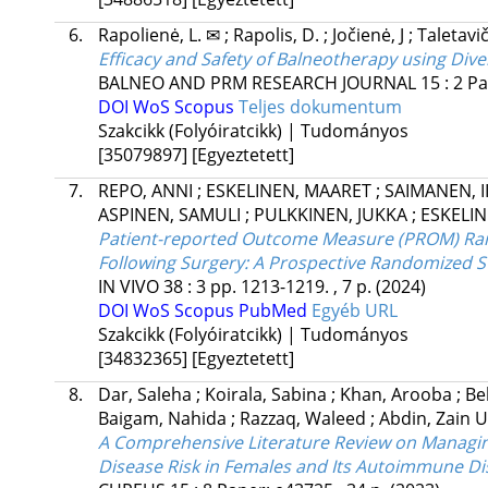
6.
Rapolienė, L. ✉
;
Rapolis, D.
;
Jočienė, J
;
Taletavi
Efficacy and Safety of Balneotherapy using Dive
BALNEO AND PRM RESEARCH JOURNAL
15
:
2
Pa
DOI
WoS
Scopus
Teljes dokumentum
Szakcikk (Folyóiratcikk) | Tudományos
[35079897]
[Egyeztetett]
7.
REPO, ANNI
;
ESKELINEN, MAARET
;
SAIMANEN, 
ASPINEN, SAMULI
;
PULKKINEN, JUKKA
;
ESKELIN
Patient-reported Outcome Measure (PROM) Rand-
Following Surgery: A Prospective Randomized 
IN VIVO
38
:
3
pp. 1213-1219. , 7 p.
(2024)
DOI
WoS
Scopus
PubMed
Egyéb URL
Szakcikk (Folyóiratcikk) | Tudományos
[34832365]
[Egyeztetett]
8.
Dar, Saleha
;
Koirala, Sabina
;
Khan, Arooba
;
Be
Baigam, Nahida
;
Razzaq, Waleed
;
Abdin, Zain 
A Comprehensive Literature Review on Managin
Disease Risk in Females and Its Autoimmune Di