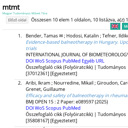
mtmt
Magyar Tudományos Művek Tára
Összesen 10 elem 1 oldalon, 10 listázva, a(z) 1
Előző oldal
Me
1.
Bender, Tamas ✉
;
Hodosi, Katalin
;
Tefner, Ildi
Evidence-based balneotherapy in Hungary. Upda
trials
INTERNATIONAL JOURNAL OF BIOMETEOROLOG
DOI
WoS
Scopus
PubMed
Egyéb URL
Összefoglaló cikk (Folyóiratcikk) | Tudományos
[37012361]
[Egyeztetett]
2.
Aribi, Ikram
;
Nourredine, Mikail
;
Giroudon, Car
Grenet, Guillaume
Efficacy and safety of balneotherapy in rheuma
BMJ OPEN
15
:
2
Paper: e089597
(2025)
DOI
WoS
Scopus
PubMed
Összefoglaló cikk (Folyóiratcikk) | Tudományos
[35808167]
[Egyeztetett]