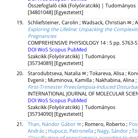
Összefoglaló cikk (Folyóiratcikk) | Tudományos
[34801048]
[Egyeztetett]
19.
Schliefsteiner, Carolin
;
Wadsack, Christian ✉
;
A
Exploring the Lifeline: Unpacking the Complexit
Pregnancies
COMPREHENSIVE PHYSIOLOGY
14
:
5
pp. 5763-5
DOI
WoS
Scopus
PubMed
Szakcikk (Folyóiratcikk) | Tudományos
[35734089]
[Egyeztetett]
20.
Starodubtseva, Natalia ✉
;
Tokareva, Alisa
;
Kono
Evgenii
;
Muminova, Kamilla
;
Nakhabina, Alina
;
First-Trimester Preeclampsia-Induced Disturba
INTERNATIONAL JOURNAL OF MOLECULAR SCIE
DOI
WoS
Scopus
PubMed
Szakcikk (Folyóiratcikk) | Tudományos
[35734090]
[Egyeztetett]
21.
Than, Nándor Gábor ✉
;
Romero, Roberto
;
Pos
András
;
Hupuczi, Petronella
;
Nagy, Sándor
;
Tö
Classification of preeclampsia according to mol