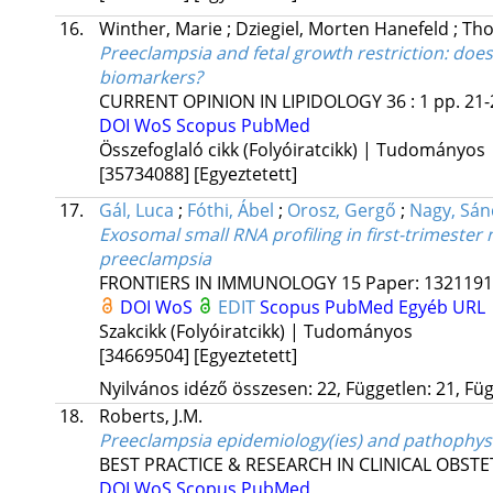
16.
Winther, Marie
;
Dziegiel, Morten Hanefeld
;
Tho
Preeclampsia and fetal growth restriction: doe
biomarkers?
CURRENT OPINION IN LIPIDOLOGY
36
:
1
pp. 21-
DOI
WoS
Scopus
PubMed
Összefoglaló cikk (Folyóiratcikk) | Tudományos
[35734088]
[Egyeztetett]
17.
Gál, Luca
;
Fóthi, Ábel
;
Orosz, Gergő
;
Nagy, Sán
Exosomal small RNA profiling in first-trimeste
preeclampsia
FRONTIERS IN IMMUNOLOGY
15
Paper: 1321191 
DOI
WoS
EDIT
Scopus
PubMed
Egyéb URL
Szakcikk (Folyóiratcikk) | Tudományos
[34669504]
[Egyeztetett]
Nyilvános idéző összesen: 22, Független: 21, Füg
18.
Roberts, J.M.
Preeclampsia epidemiology(ies) and pathophysi
BEST PRACTICE & RESEARCH IN CLINICAL OBST
DOI
WoS
Scopus
PubMed