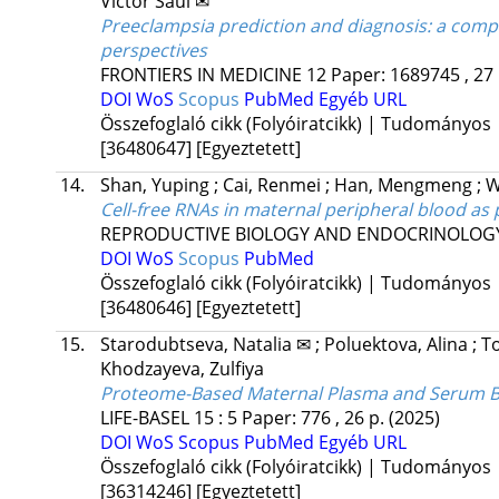
Victor Saul ✉
Preeclampsia prediction and diagnosis: a compre
perspectives
FRONTIERS IN MEDICINE
12
Paper: 1689745 , 27
DOI
WoS
Scopus
PubMed
Egyéb URL
Összefoglaló cikk (Folyóiratcikk) | Tudományos
[36480647]
[Egyeztetett]
14.
Shan, Yuping
;
Cai, Renmei
;
Han, Mengmeng
;
W
Cell-free RNAs in maternal peripheral blood as 
REPRODUCTIVE BIOLOGY AND ENDOCRINOLOG
DOI
WoS
Scopus
PubMed
Összefoglaló cikk (Folyóiratcikk) | Tudományos
[36480646]
[Egyeztetett]
15.
Starodubtseva, Natalia ✉
;
Poluektova, Alina
;
To
Khodzayeva, Zulfiya
Proteome-Based Maternal Plasma and Serum Bio
LIFE-BASEL
15
:
5
Paper: 776 , 26 p.
(2025)
DOI
WoS
Scopus
PubMed
Egyéb URL
Összefoglaló cikk (Folyóiratcikk) | Tudományos
[36314246]
[Egyeztetett]