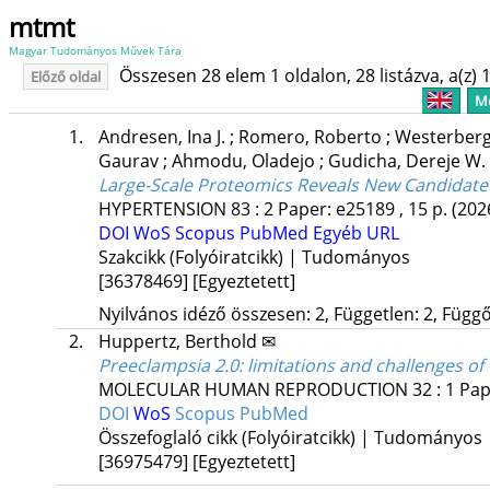
mtmt
Magyar Tudományos Művek Tára
Összesen 28 elem 1 oldalon, 28 listázva, a(z) 1
Előző oldal
Me
1.
Andresen, Ina J.
;
Romero, Roberto
;
Westerberg
Gaurav
;
Ahmodu, Oladejo
;
Gudicha, Dereje W.
Large-Scale Proteomics Reveals New Candidate
HYPERTENSION
83
:
2
Paper: e25189 , 15 p.
(202
DOI
WoS
Scopus
PubMed
Egyéb URL
Szakcikk (Folyóiratcikk) | Tudományos
[36378469]
[Egyeztetett]
Nyilvános idéző összesen: 2, Független: 2, Függő:
2.
Huppertz, Berthold ✉
Preeclampsia 2.0: limitations and challenges o
MOLECULAR HUMAN REPRODUCTION
32
:
1
Pap
DOI
WoS
Scopus
PubMed
Összefoglaló cikk (Folyóiratcikk) | Tudományos
[36975479]
[Egyeztetett]