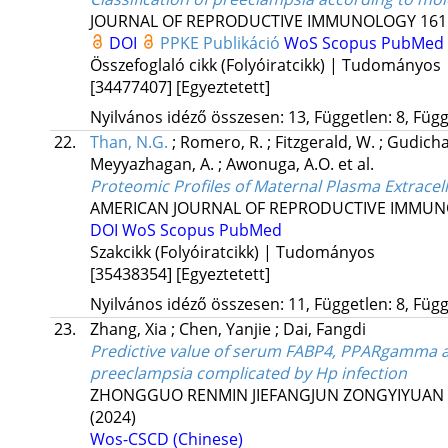
JOURNAL OF REPRODUCTIVE IMMUNOLOGY
161
DOI
PPKE Publikáció
WoS
Scopus
PubMed
Összefoglaló cikk (Folyóiratcikk) | Tudományos
[34477407]
[Egyeztetett]
Nyilvános idéző összesen: 13, Független: 8, Függő
22.
Than, N.G.
;
Romero, R.
;
Fitzgerald, W.
;
Gudicha
Meyyazhagan, A.
;
Awonuga, A.O.
et al.
Proteomic Profiles of Maternal Plasma Extracell
AMERICAN JOURNAL OF REPRODUCTIVE IMMU
DOI
WoS
Scopus
PubMed
Szakcikk (Folyóiratcikk) | Tudományos
[35438354]
[Egyeztetett]
Nyilvános idéző összesen: 11, Független: 8, Függő
23.
Zhang, Xia
;
Chen, Yanjie
;
Dai, Fangdi
Predictive value of serum FABP4, PPARgamma 
preeclampsia complicated by Hp infection
ZHONGGUO RENMIN JIEFANGJUN ZONGYIYUAN 
(2024)
Wos-CSCD (Chinese)