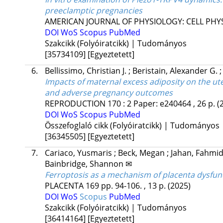
preeclamptic pregnancies
AMERICAN JOURNAL OF PHYSIOLOGY: CELL PHY
DOI
WoS
Scopus
PubMed
Szakcikk (Folyóiratcikk) | Tudományos
[35734109]
[Egyeztetett]
6.
Bellissimo, Christian J.
;
Beristain, Alexander G.
Impacts of maternal excess adiposity on the u
and adverse pregnancy outcomes
REPRODUCTION
170
:
2
Paper: e240464 , 26 p.
(
DOI
WoS
Scopus
PubMed
Összefoglaló cikk (Folyóiratcikk) | Tudományos
[36345505]
[Egyeztetett]
7.
Cariaco, Yusmaris
;
Beck, Megan
;
Jahan, Fahmi
Bainbridge, Shannon ✉
Ferroptosis as a mechanism of placenta dysfun
PLACENTA
169
pp. 94-106. , 13 p.
(2025)
DOI
WoS
Scopus
PubMed
Szakcikk (Folyóiratcikk) | Tudományos
[36414164]
[Egyeztetett]