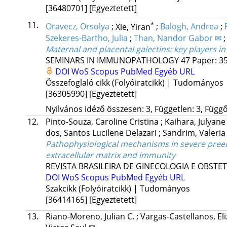
[36480701]
[Egyeztetett]
11.
*
Oravecz, Orsolya
;
Xie, Yiran
;
Balogh, Andrea
;
Szekeres-Bartho, Julia
;
Than, Nandor Gabor ✉
Maternal and placental galectins: key players i
SEMINARS IN IMMUNOPATHOLOGY
47
Paper: 35
DOI
WoS
Scopus
PubMed
Egyéb URL
Összefoglaló cikk (Folyóiratcikk) | Tudományos
[36305990]
[Egyeztetett]
Nyilvános idéző összesen: 3, Független: 3, Függő:
12.
Pinto-Souza, Caroline Cristina
;
Kaihara, Julyan
dos, Santos Lucilene Delazari
;
Sandrim, Valeria
Pathophysiological mechanisms in severe preecl
extracellular matrix and immunity
REVISTA BRASILEIRA DE GINECOLOGIA E OBSTET
DOI
WoS
Scopus
PubMed
Egyéb URL
Szakcikk (Folyóiratcikk) | Tudományos
[36414165]
[Egyeztetett]
13.
Riano-Moreno, Julian C.
;
Vargas-Castellanos, El