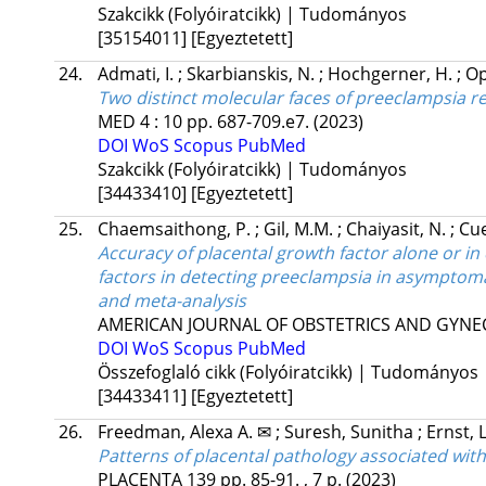
Szakcikk (Folyóiratcikk) | Tudományos
[35154011]
[Egyeztetett]
24.
Admati, I.
;
Skarbianskis, N.
;
Hochgerner, H.
;
Op
Two distinct molecular faces of preeclampsia re
MED
4
:
10
pp. 687-709.e7.
(2023)
DOI
WoS
Scopus
PubMed
Szakcikk (Folyóiratcikk) | Tudományos
[34433410]
[Egyeztetett]
25.
Chaemsaithong, P.
;
Gil, M.M.
;
Chaiyasit, N.
;
Cu
Accuracy of placental growth factor alone or in
factors in detecting preeclampsia in asymptoma
and meta-analysis
AMERICAN JOURNAL OF OBSTETRICS AND GYN
DOI
WoS
Scopus
PubMed
Összefoglaló cikk (Folyóiratcikk) | Tudományos
[34433411]
[Egyeztetett]
26.
Freedman, Alexa A. ✉
;
Suresh, Sunitha
;
Ernst, 
Patterns of placental pathology associated wit
PLACENTA
139
pp. 85-91. , 7 p.
(2023)