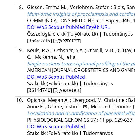
8.
Giesen, Emma M.
;
Verlohren, Stefan
;
Blois, Sa
Multi-omic insights of preeclampsia and cardi
COMMUNICATIONS MEDICINE
5
:
1
Paper: 446 , 
DOI
WoS
Scopus
PubMed
Egyéb URL
Összefoglaló cikk (Folyóiratcikk) | Tudományos
[36440719]
[Egyeztetett]
9.
Keuls, R.A.
;
Ochsner, S.A.
;
O'Neill, M.B.
;
O'Day, 
C.
;
McKenna, N.J.
et al.
Single-nucleus transcriptional profiling of the
AMERICAN JOURNAL OF OBSTETRICS AND GYN
DOI
WoS
Scopus
PubMed
Szakcikk (Folyóiratcikk) | Tudományos
[36144740]
[Egyeztetett]
10.
Opichka, Megan A.
;
Livergood, M. Christine
;
Bal
Anne E.
;
Grobe, Justin L. ✉
;
McIntosh, Jennifer J
Localization and quantification of placental 
PHYSIOLOGICAL GENOMICS
57
:
11
pp. 629-637. 
DOI
WoS
Scopus
PubMed
Szakcikk (Folyóiratcikk) | Tudományos