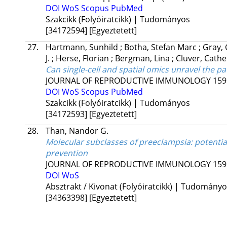
DOI
WoS
Scopus
PubMed
Szakcikk (Folyóiratcikk) | Tudományos
[34172594]
[Egyeztetett]
27.
Hartmann, Sunhild
;
Botha, Stefan Marc
;
Gray, 
J.
;
Herse, Florian
;
Bergman, Lina
;
Cluver, Cathe
Can single-cell and spatial omics unravel the p
JOURNAL OF REPRODUCTIVE IMMUNOLOGY
159
DOI
WoS
Scopus
PubMed
Szakcikk (Folyóiratcikk) | Tudományos
[34172593]
[Egyeztetett]
28.
Than, Nandor G.
Molecular subclasses of preeclampsia: potential 
prevention
JOURNAL OF REPRODUCTIVE IMMUNOLOGY
159
DOI
WoS
Absztrakt / Kivonat (Folyóiratcikk) | Tudomány
[34363398]
[Egyeztetett]