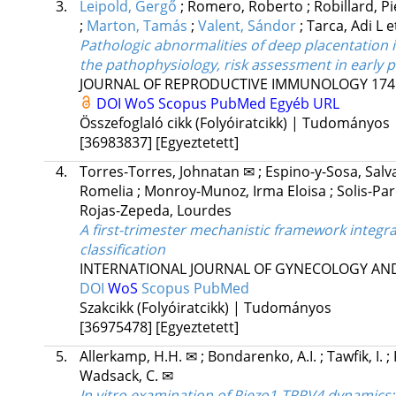
3.
Leipold, Gergő
;
Romero, Roberto
;
Robillard, P
;
Marton, Tamás
;
Valent, Sándor
;
Tarca, Adi L
e
Pathologic abnormalities of deep placentation i
the pathophysiology, risk assessment in early 
JOURNAL OF REPRODUCTIVE IMMUNOLOGY
174
DOI
WoS
Scopus
PubMed
Egyéb URL
Összefoglaló cikk (Folyóiratcikk) | Tudományos
[36983837]
[Egyeztetett]
4.
Torres-Torres, Johnatan ✉
;
Espino-y-Sosa, Sal
Romelia
;
Monroy-Munoz, Irma Eloisa
;
Solis-Pa
Rojas-Zepeda, Lourdes
A first-trimester mechanistic framework integ
classification
INTERNATIONAL JOURNAL OF GYNECOLOGY AND
DOI
WoS
Scopus
PubMed
Szakcikk (Folyóiratcikk) | Tudományos
[36975478]
[Egyeztetett]
5.
Allerkamp, H.H. ✉
;
Bondarenko, A.I.
;
Tawfik, I.
;
Wadsack, C. ✉
In vitro examination of Piezo1-TRPV4 dynamics: 