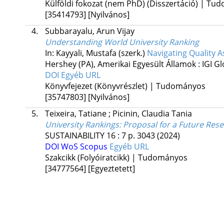
Külföldi fokozat (nem PhD) (Disszertáció) | T
[35414793]
[Nyilvános]
4.
Subbarayalu, Arun Vijay
Understanding World University Ranking
In: Kayyali, Mustafa (szerk.)
Navigating Quality 
Hershey (PA), Amerikai Egyesült Államok :
IGI Gl
DOI
Egyéb URL
Könyvfejezet (Könyvrészlet) | Tudományos
[35747803]
[Nyilvános]
5.
Teixeira, Tatiane
;
Picinin, Claudia Tania
University Rankings: Proposal for a Future Res
SUSTAINABILITY
16
:
7
p. 3043
(2024)
DOI
WoS
Scopus
Egyéb URL
Szakcikk (Folyóiratcikk) | Tudományos
[34777564]
[Egyeztetett]