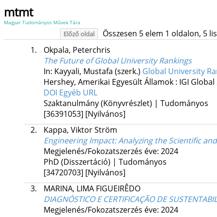
mtmt
Magyar Tudományos Művek Tára
Összesen 5 elem 1 oldalon, 5 list
Előző oldal
1.
Okpala, Peterchris
The Future of Global University Rankings
In: Kayyali, Mustafa (szerk.)
Global University R
Hershey, Amerikai Egyesült Államok :
IGI Global 
DOI
Egyéb URL
Szaktanulmány (Könyvrészlet) | Tudományos
[36391053]
[Nyilvános]
2.
Kappa, Viktor Ström
Engineering lmpact: Analyzing the Scientific a
Megjelenés/Fokozatszerzés éve: 2024
PhD (Disszertáció) | Tudományos
[34720703]
[Nyilvános]
3.
MARINA, LIMA FIGUEIRÊDO
DIAGNÓSTICO E CERTIFICAÇÃO DE SUSTENTABI
Megjelenés/Fokozatszerzés éve: 2024