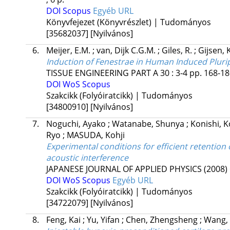
DOI
Scopus
Egyéb URL
Könyvfejezet (Könyvrészlet) | Tudományos
[35682037]
[Nyilvános]
6.
Meijer, E.M.
;
van, Dijk C.G.M.
;
Giles, R.
;
Gijsen, 
Induction of Fenestrae in Human Induced Plurip
TISSUE ENGINEERING PART A
30
:
3-4
pp. 168-180
DOI
WoS
Scopus
Szakcikk (Folyóiratcikk) | Tudományos
[34800910]
[Nyilvános]
7.
Noguchi, Ayako
;
Watanabe, Shunya
;
Konishi, 
Ryo
;
MASUDA, Kohji
Experimental conditions for efficient retention 
acoustic interference
JAPANESE JOURNAL OF APPLIED PHYSICS (2008)
DOI
WoS
Scopus
Egyéb URL
Szakcikk (Folyóiratcikk) | Tudományos
[34722079]
[Nyilvános]
8.
Feng, Kai
;
Yu, Yifan
;
Chen, Zhengsheng
;
Wang,