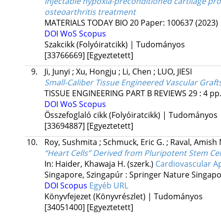
Injectable hypoxia-preconditioned cartilage p
osteoarthritis treatment
MATERIALS TODAY BIO
20
Paper: 100637
(2023)
DOI
WoS
Scopus
Szakcikk (Folyóiratcikk) | Tudományos
[33766669]
[Egyeztetett]
9.
Ji, Junyi
;
Xu, Hongju
;
Li, Chen
;
LUO, JIESI
Small-Caliber Tissue Engineered Vascular Graf
TISSUE ENGINEERING PART B REVIEWS
29
:
4
pp.
DOI
WoS
Scopus
Összefoglaló cikk (Folyóiratcikk) | Tudományos
[33694887]
[Egyeztetett]
10.
Roy, Sushmita
;
Schmuck, Eric G.
;
Raval, Amish 
“Heart Cells” Derived from Pluripotent Stem Ce
In: Haider, Khawaja H. (szerk.)
Cardiovascular Ap
Singapore, Szingapúr :
Springer Nature Singap
DOI
Scopus
Egyéb URL
Könyvfejezet (Könyvrészlet) | Tudományos
[34051400]
[Egyeztetett]