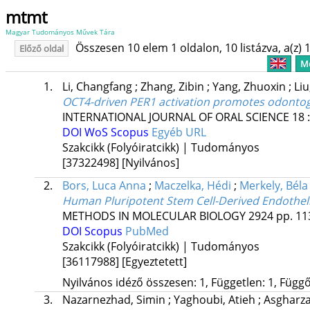
mtmt
Magyar Tudományos Művek Tára
Összesen 10 elem 1 oldalon, 10 listázva, a(z) 1
Előző oldal
Me
1.
Li, Changfang
;
Zhang, Zibin
;
Yang, Zhuoxin
;
Liu
OCT4-driven PER1 activation promotes odontoge
INTERNATIONAL JOURNAL OF ORAL SCIENCE
18
DOI
WoS
Scopus
Egyéb URL
Szakcikk (Folyóiratcikk) | Tudományos
[37322498]
[Nyilvános]
2.
Bors, Luca Anna
;
Maczelka, Hédi
;
Merkely, Béla
Human Pluripotent Stem Cell-Derived Endotheli
METHODS IN MOLECULAR BIOLOGY
2924
pp. 11
DOI
Scopus
PubMed
Szakcikk (Folyóiratcikk) | Tudományos
[36117988]
[Egyeztetett]
Nyilvános idéző összesen: 1, Független: 1, Függő:
3.
Nazarnezhad, Simin
;
Yaghoubi, Atieh
;
Asgharz