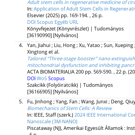
Adult stem cells in regenerative medicine of ci
In:
Application of Adult Stem Cells in Regenerat
Elsevier
(2025)
pp. 169-194. , 26 p.
DOI
Scopus
Egyéb URL
Könyvfejezet (Könyvrészlet) | Tudományos
[36190990]
[Nyilvános]
4.
Yan, Jiahui
;
Liu, Hong
;
Xu, Yatao
;
Sun, Xueping
Xingtong
et al.
Tailored “Three-stage booster” nano-extinguishe
mitochondrial dysfunction and inhibiting pancr
ACTA BIOMATERIALIA
200
pp. 569-590. , 22 p.
(20
DOI
WoS
Scopus
Szakcikk (Folyóiratcikk) | Tudományos
[36166905]
[Nyilvános]
5.
Fu, Jinhong
;
Yang, Fan
;
Wang, Junxi
;
Deng, Qiu
Biomechanics of Stem Cells: A Review
In: IEEE, Staff (szerk.)
2024 IEEE International C
Nanoscale (3M-NANO)
Piscataway (NJ), Amerikai Egyesült Államok :
Ins
, 6 p.