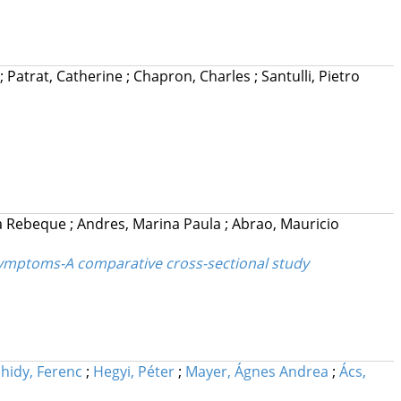
;
Patrat, Catherine
;
Chapron, Charles
;
Santulli, Pietro
la Rebeque
;
Andres, Marina Paula
;
Abrao, Mauricio
 symptoms-A comparative cross-sectional study
hidy, Ferenc
;
Hegyi, Péter
;
Mayer, Ágnes Andrea
;
Ács,