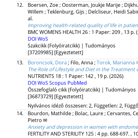
12.
Boersen, Zoe
;
Oosterman, Joukje Marije
;
Dijkh
Willem
;
Teklenburg, Gijs
;
Delcliseur, Heidi Sab
al.
Improving health-related quality of life in pati
BMC WOMENS HEALTH
26
:
1
Paper: 209 , 13 p.
DOI
WoS
Szakcikk (Folyóiratcikk) | Tudományos
[37209985]
[Egyeztetett]
13.
Boroncsok, Dora
;
Filo, Anna
;
Torok, Marianna 
The Role of Lifestyle and Diet in the Treatment
NUTRIENTS
18
:
1
Paper: 142 , 19 p.
(2026)
DOI
WoS
Scopus
PubMed
Összefoglaló cikk (Folyóiratcikk) | Tudományos
[36873729]
[Egyeztetett]
Nyilvános idéző összesen: 2, Független: 2, Függő:
14.
Bourdon, Mathilde
;
Bolac, Laure
;
Cervantes, Ce
Pietro ✉
Anxiety and depression in women with endometri
FERTILITY AND STERILITY
125
:
4
pp. 688-697. , 1