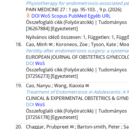
Physiotherapy for endometriosis-associated pel
PAIN MEDICINE
27
:
1
pp. 95-103. , 9 p.
(2026)
DOI
WoS
Scopus
PubMed
Egyéb URL
Összefoglaló cikk (Folyóiratcikk) | Tudományos
[36267884]
[Egyeztetett]
Nyilvános idéző összesen: 1, Független: 1, Függő:
18.
Cao, Minh ✉
;
Koroneos, Zoe
;
Tyson, Kate
;
Moo
Fertility after endometriosis surgery: a system
EUROPEAN JOURNAL OF OBSTETRICS GYNECOL
DOI
WoS
Összefoglaló cikk (Folyóiratcikk) | Tudományos
[37256273]
[Egyeztetett]
19.
Cao, Nanyu
;
Wang, Xiaoxia ✉
Treatment of Endometriosis in Adolescents: A N
CLINICAL & EXPERIMENTAL OBSTETRICS & GYN
DOI
WoS
Összefoglaló cikk (Folyóiratcikk) | Tudományos
[37256178]
[Egyeztetett]
20.
Chaggar, Prubpreet ✉
;
Barton-smith, Peter
;
Sa