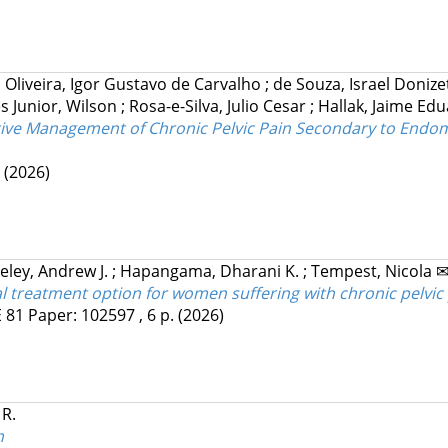
;
Oliveira, Igor Gustavo de Carvalho
;
de Souza, Israel Donize
 Junior, Wilson
;
Rosa-e-Silva, Julio Cesar
;
Hallak, Jaime Edu
ative Management of Chronic Pelvic Pain Secondary to Endo
.
(2026)
eley, Andrew J.
;
Hapangama, Dharani K.
;
Tempest, Nicola 
treatment option for women suffering with chronic pelvic 
E
81
Paper: 102597 , 6 p.
(2026)
 R.
n