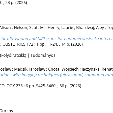
. , 23 p.
(2026)
Alison
;
Nelson, Scott M.
;
Henry, Laurie
;
Bhardwaj, Ajey
;
Top
ostic ultrasound and MRI scans for endometriosis: An interna
 OBSTETRICS
172
:
1
pp. 11-24. , 14 p.
(2026)
 (Folyóiratcikk) | Tudományos
doslaw
;
Madzik, Jaroslaw
;
Cnota, Wojciech
;
Jaczynska, Rena
cations with imaging techniques (ultrasound, computed tom
ECOLOGY
233
:
6
pp. S425-S460. , 36 p.
(2026)
 Gursoy