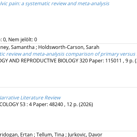
vic pain: a systematic review and meta-analysis
 0, Nem jelölt: 0
ney, Samantha
;
Holdsworth-Carson, Sarah
atic review and meta-analysis comparison of primary versus 
OGY AND REPRODUCTIVE BIOLOGY
320
Paper: 115011 , 9 p.
arrative Literature Review
ECOLOGY
53
:
4
Paper: 48240 , 12 p.
(2026)
ridogan, Ertan
;
Tellum, Tina
;
Jurkovic, Davor