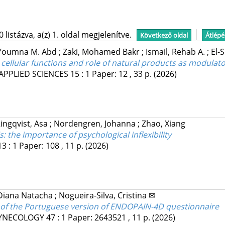
istázva, a(z) 1. oldal megjelenítve.
Következő oldal
Átlépé
 Youmna M. Abd
;
Zaki, Mohamed Bakr
;
Ismail, Rehab A.
;
El-
cellular functions and role of natural products as modulat
APPLIED SCIENCES
15
:
1
Paper: 12 , 33 p.
(2026)
ingqvist, Asa
;
Nordengren, Johanna
;
Zhao, Xiang
 the importance of psychological inflexibility
13
:
1
Paper: 108 , 11 p.
(2026)
Diana Natacha
;
Nogueira-Silva, Cristina ✉
on of the Portuguese version of ENDOPAIN-4D questionnaire
GYNECOLOGY
47
:
1
Paper: 2643521 , 11 p.
(2026)