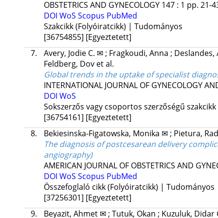
OBSTETRICS AND GYNECOLOGY
147
:
1
pp. 21-43
DOI
WoS
Scopus
PubMed
Szakcikk (Folyóiratcikk) | Tudományos
[36754855]
[Egyeztetett]
7.
Avery, Jodie C. ✉
;
Fragkoudi, Anna
;
Deslandes, 
Feldberg, Dov
et al.
Global trends in the uptake of specialist diagn
INTERNATIONAL JOURNAL OF GYNECOLOGY AND
DOI
WoS
Sokszerzős vagy csoportos szerzőségű szakcikk
[36754161]
[Egyeztetett]
8.
Bekiesinska-Figatowska, Monika ✉
;
Pietura, Ra
The diagnosis of postcesarean delivery compli
angiography)
AMERICAN JOURNAL OF OBSTETRICS AND GYN
DOI
WoS
Scopus
PubMed
Összefoglaló cikk (Folyóiratcikk) | Tudományos
[37256301]
[Egyeztetett]
9.
Beyazit, Ahmet ✉
;
Tutuk, Okan
;
Kuzuluk, Didar