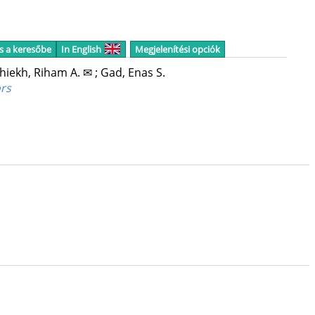
s a keresőbe
In English
Megjelenítési opciók
Shiekh, Riham A. ✉
;
Gad, Enas S.
ors