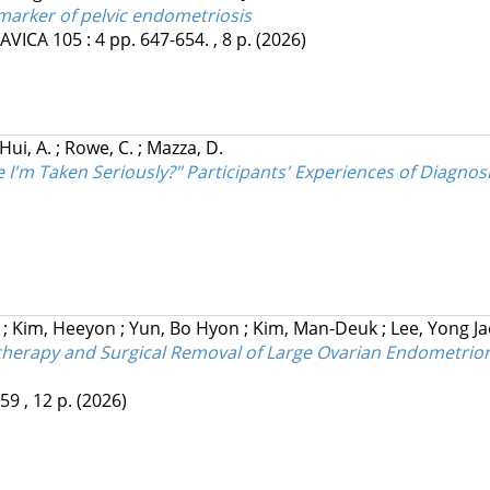
 marker of pelvic endometriosis
AVICA
105
:
4
pp. 647-654. , 8 p.
(2026)
Hui, A.
;
Rowe, C.
;
Mazza, D.
e I'm Taken Seriously?" Participants' Experiences of Diag
g
;
Kim, Heeyon
;
Yun, Bo Hyon
;
Kim, Man-Deuk
;
Lee, Yong J
erapy and Surgical Removal of Large Ovarian Endometrioma
59 , 12 p.
(2026)