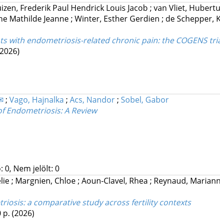
uizen, Frederik Paul Hendrick Louis Jacob
;
van Vliet, Hubert
ine Mathilde Jeanne
;
Winter, Esther Gerdien
;
de Schepper, Ky
ents with endometriosis-related chronic pain: the COGENS tri
(2026)
✉
;
Vago, Hajnalka
;
Acs, Nandor
;
Sobel, Gabor
 of Endometriosis: A Review
 0, Nem jelölt: 0
lie
;
Margnien, Chloe
;
Aoun-Clavel, Rhea
;
Reynaud, Marian
osis: a comparative study across fertility contexts
0 p.
(2026)