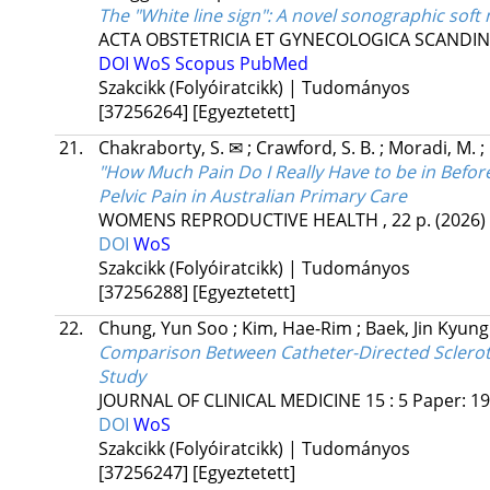
The "White line sign": A novel sonographic soft
ACTA OBSTETRICIA ET GYNECOLOGICA SCANDIN
DOI
WoS
Scopus
PubMed
Szakcikk (Folyóiratcikk) | Tudományos
[37256264]
[Egyeztetett]
21.
Chakraborty, S. ✉
;
Crawford, S. B.
;
Moradi, M.
;
"How Much Pain Do I Really Have to be in Befor
Pelvic Pain in Australian Primary Care
WOMENS REPRODUCTIVE HEALTH
, 22 p.
(2026)
DOI
WoS
Szakcikk (Folyóiratcikk) | Tudományos
[37256288]
[Egyeztetett]
22.
Chung, Yun Soo
;
Kim, Hae-Rim
;
Baek, Jin Kyun
Comparison Between Catheter-Directed Scleroth
Study
JOURNAL OF CLINICAL MEDICINE
15
:
5
Paper: 19
DOI
WoS
Szakcikk (Folyóiratcikk) | Tudományos
[37256247]
[Egyeztetett]