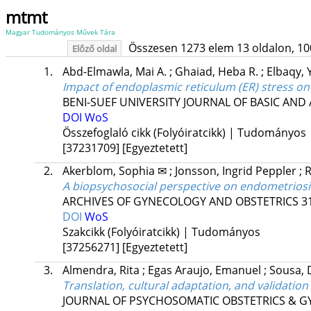
mtmt
Magyar Tudományos Művek Tára
Összesen 1273 elem 13 oldalon, 100 l
Előző oldal
1.
Abd-Elmawla, Mai A.
;
Ghaiad, Heba R.
;
Elbaqy,
Impact of endoplasmic reticulum (ER) stress on 
BENI-SUEF UNIVERSITY JOURNAL OF BASIC AND 
DOI
WoS
Összefoglaló cikk (Folyóiratcikk) | Tudományos
[37231709]
[Egyeztetett]
2.
Akerblom, Sophia ✉
;
Jonsson, Ingrid Peppler
;
R
A biopsychosocial perspective on endometriosis:
ARCHIVES OF GYNECOLOGY AND OBSTETRICS
3
DOI
WoS
Szakcikk (Folyóiratcikk) | Tudományos
[37256271]
[Egyeztetett]
3.
Almendra, Rita
;
Egas Araujo, Emanuel
;
Sousa, 
Translation, cultural adaptation, and validati
JOURNAL OF PSYCHOSOMATIC OBSTETRICS & 