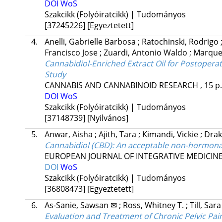
DOI
WoS
Szakcikk (Folyóiratcikk) | Tudományos
[37245226]
[Egyeztetett]
4.
Anelli, Gabrielle Barbosa
;
Ratochinski, Rodrigo
Francisco Jose
;
Zuardi, Antonio Waldo
;
Marques
Cannabidiol-Enriched Extract Oil for Postoper
Study
CANNABIS AND CANNABINOID RESEARCH
, 15 p
DOI
WoS
Szakcikk (Folyóiratcikk) | Tudományos
[37148739]
[Nyilvános]
5.
Anwar, Aisha
;
Ajith, Tara
;
Kimandi, Vickie
;
Drak
Cannabidiol (CBD): An acceptable non-hormonal 
EUROPEAN JOURNAL OF INTEGRATIVE MEDICIN
DOI
WoS
Szakcikk (Folyóiratcikk) | Tudományos
[36808473]
[Egyeztetett]
6.
As-Sanie, Sawsan ✉
;
Ross, Whitney T.
;
Till, Sara
Evaluation and Treatment of Chronic Pelvic Pai