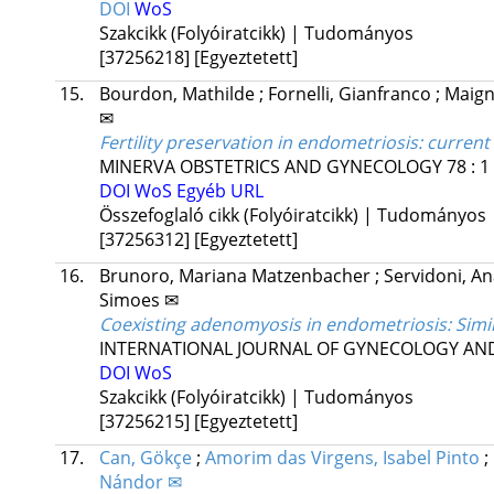
DOI
WoS
Szakcikk (Folyóiratcikk) | Tudományos
[37256218]
[Egyeztetett]
15.
Bourdon, Mathilde
;
Fornelli, Gianfranco
;
Maign
✉
Fertility preservation in endometriosis: curren
MINERVA OBSTETRICS AND GYNECOLOGY
78
:
1
DOI
WoS
Egyéb URL
Összefoglaló cikk (Folyóiratcikk) | Tudományos
[37256312]
[Egyeztetett]
16.
Brunoro, Mariana Matzenbacher
;
Servidoni, A
Simoes ✉
Coexisting adenomyosis in endometriosis: Simil
INTERNATIONAL JOURNAL OF GYNECOLOGY AND
DOI
WoS
Szakcikk (Folyóiratcikk) | Tudományos
[37256215]
[Egyeztetett]
17.
Can, Gökçe
;
Amorim das Virgens, Isabel Pinto
;
Nándor ✉