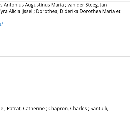
us Antonius Augustinus Maria
;
van der Steeg, Jan
ra Alicia IJssel
;
Dorothea, Diderika Dorothea Maria
et
al
ne
;
Patrat, Catherine
;
Chapron, Charles
;
Santulli,