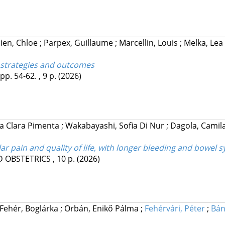
ien, Chloe
;
Parpex, Guillaume
;
Marcellin, Louis
;
Melka, Lea
t strategies and outcomes
pp. 54-62. , 9 p.
(2026)
na Clara Pimenta
;
Wakabayashi, Sofia Di Nur
;
Dagola, Cami
ar pain and quality of life, with longer bleeding and bowel
 OBSTETRICS
, 10 p.
(2026)
Fehér, Boglárka
;
Orbán, Enikő Pálma
;
Fehérvári, Péter
;
Bán