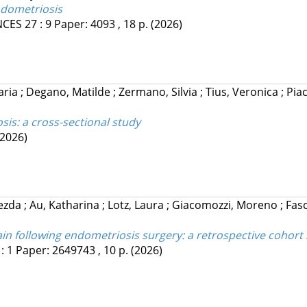
ndometriosis
NCES
27
:
9
Paper: 4093 , 18 p.
(2026)
laria
;
Degano, Matilde
;
Zermano, Silvia
;
Tius, Veronica
;
Piac
is: a cross-sectional study
(2026)
dezda
;
Au, Katharina
;
Lotz, Laura
;
Giacomozzi, Moreno
;
Fasc
in following endometriosis surgery: a retrospective cohort
:
1
Paper: 2649743 , 10 p.
(2026)