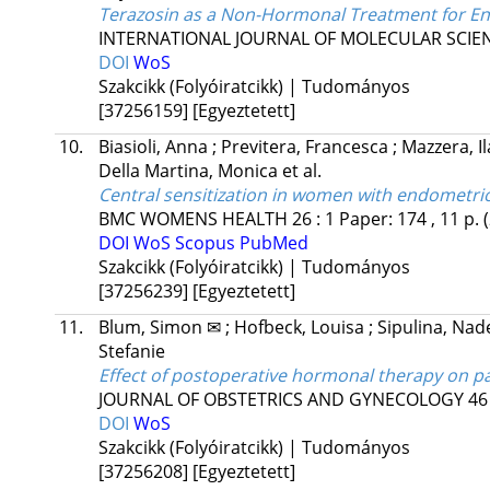
Terazosin as a Non-Hormonal Treatment for E
INTERNATIONAL JOURNAL OF MOLECULAR SCIE
DOI
WoS
Szakcikk (Folyóiratcikk) | Tudományos
[37256159]
[Egyeztetett]
10.
Biasioli, Anna
;
Previtera, Francesca
;
Mazzera, I
Della Martina, Monica
et al.
Central sensitization in women with endometrios
BMC WOMENS HEALTH
26
:
1
Paper: 174 , 11 p.
DOI
WoS
Scopus
PubMed
Szakcikk (Folyóiratcikk) | Tudományos
[37256239]
[Egyeztetett]
11.
Blum, Simon ✉
;
Hofbeck, Louisa
;
Sipulina, Na
Stefanie
Effect of postoperative hormonal therapy on pa
JOURNAL OF OBSTETRICS AND GYNECOLOGY
46
DOI
WoS
Szakcikk (Folyóiratcikk) | Tudományos
[37256208]
[Egyeztetett]